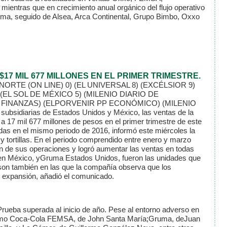
mientras que en crecimiento anual orgánico del flujo operativo
ma, seguido de Alsea, Arca Continental, Grupo Bimbo, Oxxo
7 MIL 677 MILLONES EN EL PRIMER TRIMESTRE.
 NORTE (ON LINE) 0)
(EL UNIVERSAL 8)
(EXCÉLSIOR 9)
(EL SOL DE MÉXICO 5)
(MILENIO DIARIO DE
 FINANZAS)
(ELPORVENIR PP ECONÓMICO)
(MILENIO
 subsidiarias de Estados Unidos y México, las ventas de la
 17 mil 677 millones de pesos en el primer trimestre de este
adas en el mismo periodo de 2016, informó este miércoles la
 tortillas. En el periodo comprendido entre enero y marzo
 de sus operaciones y logró aumentar las ventas en todas
a en México, yGruma Estados Unidos, fueron las unidades que
 son también en las que la compañía observa que los
 expansión, añadió el comunicado.
rueba superada al inicio de año. Pese al entorno adverso en
mo Coca-Cola FEMSA, de John Santa María;Gruma, deJuan