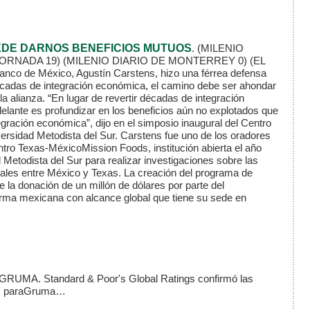
EDE DARNOS BENEFICIOS MUTUOS
.
(MILENIO
JORNADA 19)
(MILENIO DIARIO DE MONTERREY 0)
(EL
anco de México, Agustín Carstens, hizo una férrea defensa
décadas de integración económica, el camino debe ser ahondar
la alianza. “En lugar de revertir décadas de integración
lante es profundizar en los beneficios aún no explotados que
gración económica”, dijo en el simposio inaugural del Centro
rsidad Metodista del Sur. Carstens fue uno de los oradores
ntro Texas-MéxicoMission Foods, institución abierta el año
Metodista del Sur para realizar investigaciones sobre las
iales entre México y Texas. La creación del programa de
e la donación de un millón de dólares por parte del
rma mexicana con alcance global que tiene su sede en
GRUMA. Standard & Poor's Global Ratings confirmó las
BB' paraGruma…