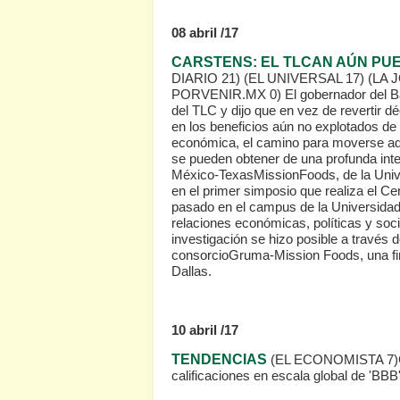
08 abril /17
CARSTENS: EL TLCAN AÚN PU
DIARIO 21)
(EL UNIVERSAL 17)
(LA 
PORVENIR.MX 0)
El gobernador del B
del TLC y dijo que en vez de revertir 
en los beneficios aún no explotados de 
económica, el camino para moverse ade
se pueden obtener de una profunda inte
México-TexasMissionFoods, de la Unive
en el primer simposio que realiza el Ce
pasado en el campus de la Universidad 
relaciones económicas, políticas y soc
investigación se hizo posible a través d
consorcioGruma-Mission Foods, una fi
Dallas.
10 abril /17
TENDENCIAS
(EL ECONOMISTA 7)
calificaciones en escala global de 'B