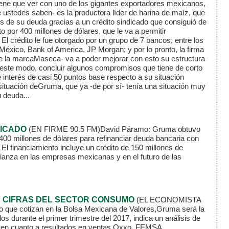
ene que ver con uno de los gigantes exportadores mexicanos,
tedes saben- es la productora líder de harina de maíz, que
 de su deuda gracias a un crédito sindicado que consiguió de
to por 400 millones de dólares, que le va a permitir
El crédito le fue otorgado por un grupo de 7 bancos, entre los
éxico, Bank of America, JP Morgan; y por lo pronto, la firma
de la marcaMaseca- va a poder mejorar con esto su estructura
 este modo, concluir algunos compromisos que tiene de corto
 interés de casi 50 puntos base respecto a su situación
 situación deGruma, que ya -de por sí- tenía una situación muy
 deuda...
DICADO
(EN FIRME 90.5 FM)
David Páramo: Gruma obtuvo
 400 millones de dólares para refinanciar deuda bancaria con
El financiamiento incluye un crédito de 150 millones de
ianza en las empresas mexicanas y en el futuro de las
 CIFRAS DEL SECTOR CONSUMO
(EL ECONOMISTA
 que cotizan en la Bolsa Mexicana de Valores,Gruma será la
os durante el primer trimestre del 2017, indica un análisis de
 en cuanto a resultados en ventas Oxxo, FEMSA,