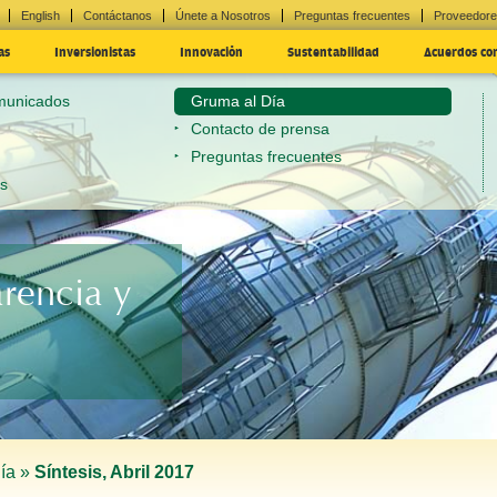
English
Contáctanos
Únete a Nosotros
Preguntas frecuentes
Proveedor
as
Inversionistas
Innovación
Sustentabilidad
Acuerdos co
omunicados
Gruma al Día
Contacto de prensa
Preguntas frecuentes
es
arencia y
ía »
Síntesis, Abril 2017