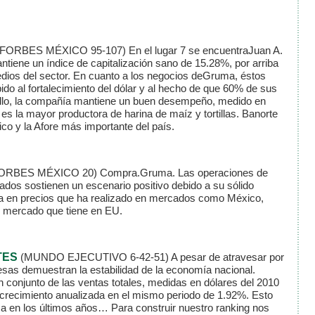
(FORBES MÉXICO 95-107)
En el lugar 7 se encuentraJuan A.
tiene un índice de capitalización sano de 15.28%, por arriba
edios del sector. En cuanto a los negocios deGruma, éstos
ido al fortalecimiento del dólar y al hecho de que 60% de sus
ello, la compañía mantiene un buen desempeño, medido en
 la mayor productora de harina de maíz y tortillas. Banorte
o y la Afore más importante del país.
ORBES MÉXICO 20)
Compra.Gruma. Las operaciones de
dos sostienen un escenario positivo debido a su sólido
 en precios que ha realizado en mercados como México,
e mercado que tiene en EU.
TES
(MUNDO EJECUTIVO 6-42-51)
A pesar de atravesar por
resas demuestran la estabilidad de la economía nacional.
n conjunto de las ventas totales, medidas en dólares del 2010
 crecimiento anualizada en el mismo periodo de 1.92%. Esto
teca en los últimos años… Para construir nuestro ranking nos