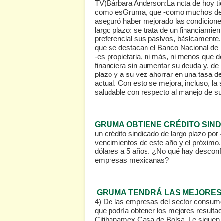
TV)
Bárbara Anderson:La nota de hoy ti
como esGruma, que -como muchos de us
aseguró haber mejorado las condiciones
largo plazo: se trata de un financiamien
preferencial sus pasivos, básicamente. 
que se destacan el Banco Nacional de M
-es propietaria, ni más, ni menos que 
financiera sin aumentar su deuda y, de
plazo y a su vez ahorrar en una tasa de
actual. Con esto se mejora, incluso, la
saludable con respecto al manejo de su
GRUMA OBTIENE CRÉDITO SIN
un crédito sindicado de largo plazo por
vencimientos de este año y el próximo. 
dólares a 5 años. ¿No qué hay desconf
empresas mexicanas?
GRUMA TENDRÁ LAS MEJORES
4)
De las empresas del sector consumo
que podría obtener los mejores resultad
Citibanamex Casa de Bolsa. Le siguen