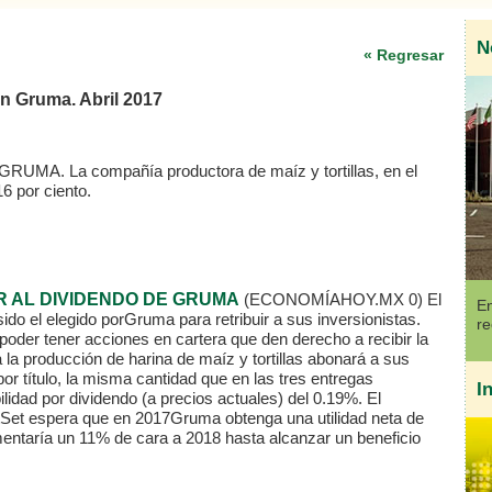
N
« Regresar
on Gruma. Abril 2017
GRUMA. La compañía productora de maíz y tortillas, en el
6 por ciento.
R AL DIVIDENDO DE GRUMA
(ECONOMÍAHOY.MX 0)
El
En
ido el elegido porGruma para retribuir a sus inversionistas.
re
 poder tener acciones en cartera que den derecho a recibir la
a producción de harina de maíz y tortillas abonará a sus
or título, la misma cantidad que en las tres entregas
I
ilidad por dividendo (a precios actuales) del 0.19%. El
et espera que en 2017Gruma obtenga una utilidad neta de
entaría un 11% de cara a 2018 hasta alcanzar un beneficio