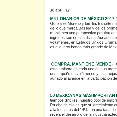
18 abril /17
MILLONARIOS DE MÉXICO 2017
González Moreno y familia. Banorte man
de lo que marca Basilea y de los prom
mantienen una perspectiva positiva deb
ingresos son en esa divisa. Aunado a 
volúmenes, en Estados Unidos.Gruma es
es el cuarto banco más grande de Méxic
COMPRA, MANTIENE, VENDE
(F
esta emisora en cada uno de sus merca
desempeño en volúmenes y a la mejora
aunado al avance en la participación d
50 MEXICANAS MÁS IMPORTAN
tiempos difíciles, nuestro pool de emp
Prueba de ello es que su crecimiento e
a la fecha, es del 14% con una tasa de
revela el desarrollo de la industria az