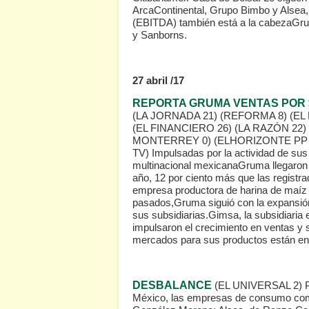
ArcaContinental, Grupo Bimbo y Alsea, 
(EBITDA) también está a la cabezaGru
y Sanborns.
27 abril /17
REPORTA GRUMA VENTAS POR $1
(LA JORNADA 21)
(REFORMA 8)
(EL
(EL FINANCIERO 26)
(LA RAZÓN 22)
MONTERREY 0)
(ELHORIZONTE PP
TV)
Impulsadas por la actividad de sus
multinacional mexicanaGruma llegaron a
año, 12 por ciento más que las registr
empresa productora de harina de maíz y
pasados,Gruma siguió con la expansión
sus subsidiarias.Gimsa, la subsidiari
impulsaron el crecimiento en ventas y
mercados para sus productos están en
DESBALANCE
(EL UNIVERSAL 2)
P
México, las empresas de consumo co