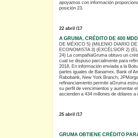
apoyamos con información proporciona
posición 23.
22 abril /17
A GRUMA, CRÉDITO DE 400 MD
DE MÉXICO 5)
(MILENIO DIARIO D
ECONOMISTA 3)
(EXCÉLSIOR 2)
(E
24)
La compañíaGruma obtuvo un crédito
cual se dispuso parcialmente para refi
2018. En información enviada a la Bols
partes iguales de Banamex, Bank of Am
Rabobank, New York Branch, JPMorgan
refinanciamiento permite aGruma estru
su perfil de vencimientos y aumentar e
ascienden a 434 millones de dólares a 
25 abril /17
GRUMA OBTIENE CRÉDITO PAR