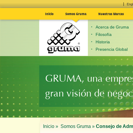
Engl
Inicio
Somos Gruma
Nuestras Marcas
Acerca de Gruma
Filosofía
Historia
Presencia Global
GRUMA, una empre
gran visión de negoc
Inicio »
Somos Gruma »
Consejo de Admi