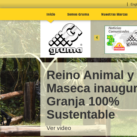
Engl
Inicio
Somos Gruma
Nuestras Marcas
EN EL 1T24; E
MÉXICO
... »
Reino Animal y
Maseca inaugu
Granja 100%
Sustentable
Ver video