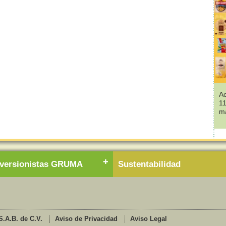
A
11
ma
nversionistas GRUMA
Sustentabilidad
.A.B. de C.V.
Aviso de Privacidad
Aviso Legal