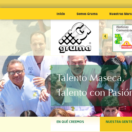
Inicio
Somos Gruma
Nuestras Marc
EN EL 1T
MÉXICO
... »
Talento Maseca,
Talento con Pasió
EN QUÉ CREEMOS
NUESTRA GENT