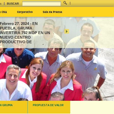
es
BUSCAR
n CNA
Corporativo
Sala de Prensa
Febrero 27, 2024 - EN
PUEBLA, GRUMA
INVERTIRÁ 792 MDP EN UN
NUEVO CENTRO
PRODUCTIVO DE
BOTANAS Y AMPLIACIÓN
SION
INVERTIRÁ $792 MDP EN UN
 PRODUCTIVO DE... »
EN GRUMA
PROPUESTA DE VALOR