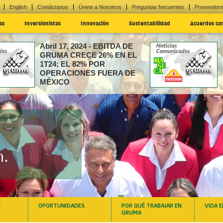
English
Contáctanos
Únete a Nosotros
Preguntas frecuentes
Proveedor
as
Inversionistas
Innovación
Sustentabilidad
Acuerdos co
Abril 17, 2024 - EBITDA DE
GRUMA CRECE 26% EN EL
1T24; EL 82% POR
OPERACIONES FUERA DE
MÉXICO
EBITDA DE GRUMA CRECE 26%
24; EL 82% POR OPERACIONES FUERA DE
DE SU PLANTA MIS
EN PUEBLA, GRUMA 
NUEVO CENTRO
n.
E
OPORTUNIDADES
POR QUÉ TRABAJAR EN
VIDA 
GRUMA