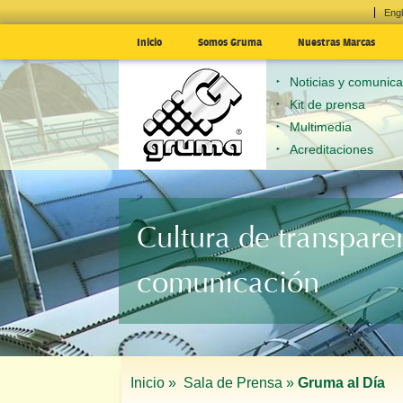
Engl
Inicio
Somos Gruma
Nuestras Marcas
Noticias y comunic
Kit de prensa
Multimedia
Acreditaciones
Cultura de transpare
comunicación
Inicio »
Sala de Prensa »
Gruma al Día