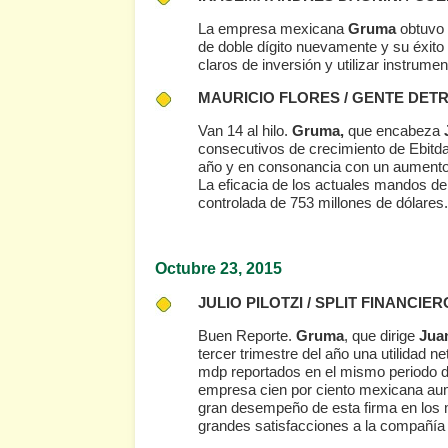
La empresa mexicana
Gruma
obtuvo i
de doble dígito nuevamente y su éxito
claros de inversión y utilizar instrum
MAURICIO FLORES / GENTE DET
Van 14 al hilo.
Gruma,
que encabeza
consecutivos de crecimiento de Ebitda 
año y en consonancia con un aumento
La eficacia de los actuales mandos de 
controlada de 753 millones de dólares.
Octubre 23
, 2015
JULIO PILOTZI / SPLIT FINANCIE
Buen Reporte.
Gruma
, que dirige
Jua
tercer trimestre del año una utilidad n
mdp reportados en el mismo periodo del
empresa cien por ciento mexicana aum
gran desempeño de esta firma en los
grandes satisfacciones a la compañía