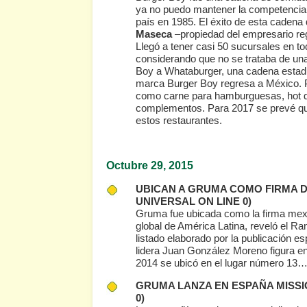
ya no puedo mantener la competencia 
país en 1985. El éxito de esta cadena
Maseca
–propiedad del empresario r
Llegó a tener casi 50 sucursales en t
considerando que no se trataba de u
Boy a Whataburger, una cadena estadun
marca Burger Boy regresa a México. P
como carne para hamburguesas, hot do
complementos. Para 2017 se prevé qu
estos restaurantes.
Octubre 29
, 2015
UBICAN A GRUMA COMO FIRMA 
UNIVERSAL ON LINE 0)
Gruma fue ubicada como la firma mexi
global de América Latina, reveló el Ra
listado elaborado por la publicación 
lidera Juan González Moreno figura en
2014 se ubicó en el lugar número 13
GRUMA LANZA EN ESPAÑA MISS
0)