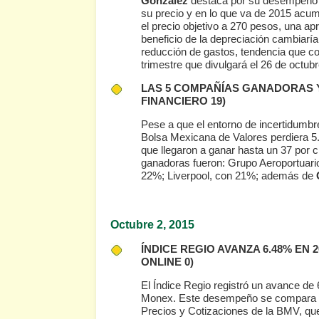
González
destaca por su desempeño b
su precio y en lo que va de 2015 acum
el precio objetivo a 270 pesos, una ap
beneficio de la depreciación cambiarí
reducción de gastos, tendencia que co
trimestre que divulgará el 26 de octubre
LAS 5 COMPAÑÍAS GANADORAS Y
FINANCIERO 19)
Pese a que el entorno de incertidumbre 
Bolsa Mexicana de Valores perdiera 5.
que llegaron a ganar hasta un 37 por 
ganadoras fueron: Grupo Aeroportuario
22%; Liverpool, con 21%; además de
Octubre 2
, 2015
ÍNDICE REGIO AVANZA 6.48% EN
ONLINE 0)
El Índice Regio registró un avance d
Monex. Este desempeño se compara de 
Precios y Cotizaciones de la BMV, qu