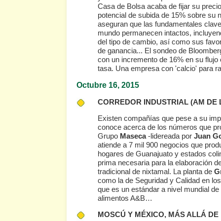
Casa de Bolsa acaba de fijar su precio
potencial de subida de 15% sobre su niv
aseguran que las fundamentales claves
mundo permanecen intactos, incluyendo 
del tipo de cambio, así como sus fav
de ganancia... El sondeo de Bloomberg
con un incremento de 16% en su flujo o
tasa. Una empresa con 'calcio' para ra
Octubre 16
, 2015
CORREDOR INDUSTRIAL
(AM DE 
Existen compañías que pese a su impo
conoce acerca de los números que pro
Grupo
Maseca
-lidereada por
Juan G
atiende a 7 mil 900 negocios que produ
hogares de Guanajuato y estados coli
prima necesaria para la elaboración de 
tradicional de nixtamal. La planta de
G
como la de Seguridad y Calidad en los
que es un estándar a nivel mundial de 
alimentos A&B…
MOSCÚ Y MÉXICO, MÁS ALLÁ D