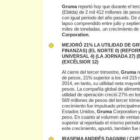
Gruma
reportó hoy que durante el terc
(Ebitda) de 2 mil 412 millones de pesos
con igual periodo del año pasado. De a
lapso comprendido entre julio y septi
miles de toneladas, un crecimiento de 
Corporation
.
MEJORÓ 21% LA UTILIDAD DE G
FINANZAS)
(EL NORTE 0)
(REFORM
UNIVERSAL 4)
(LA JORNADA 27)
(
(EXCÉLSIOR 12)
Al cierre del tercer trimestre,
Gruma
re
de pesos, 21% superior a los mil 215 
2014, en tanto, su utilidad neta mayor
pesos. La compañía global de aliment
utilidad de operación creció 27% en lo
569 millones de pesos del tercer trime
crecimiento fue impulsado principalm
Estados Unidos,
Gruma
Corporation y 
peso. En cuanto al volumen de ventas
superior al reportado el mismo periodo
este crecimiento, apuntó, también fue
IRASEMA ANDRÉS DAGNINI / CU