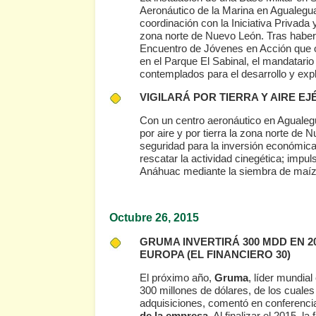
Aeronáutico de la Marina en Agualeguas
coordinación con la Iniciativa Privada 
zona norte de Nuevo León. Tras haber v
Encuentro de Jóvenes en Acción que o
en el Parque El Sabinal, el mandatario
contemplados para el desarrollo y exp
VIGILARÁ POR TIERRA Y AIRE E
Con un centro aeronáutico en Agualegu
por aire y por tierra la zona norte de
seguridad para la inversión económic
rescatar la actividad cinegética; impuls
Anáhuac mediante la siembra de maí
Octubre 26
, 2015
GRUMA INVERTIRÁ 300 MDD EN 
EUROPA
(EL FINANCIERO 30)
El próximo año,
Gruma
, líder mundial
300 millones de dólares, de los cuales
adquisiciones, comentó en conferencia
de la empresa
. Al finalizar el 2015, 