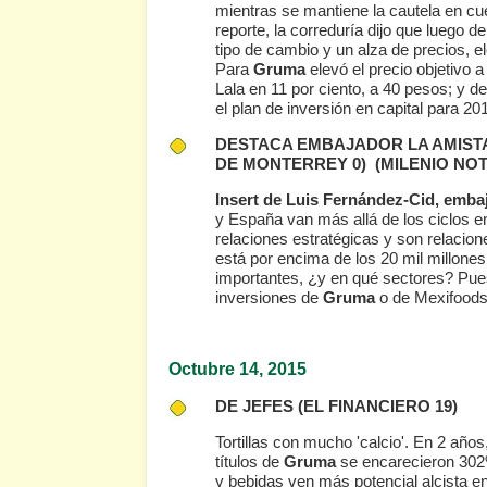
mientras se mantiene la cautela en cue
reporte, la correduría dijo que luego d
tipo de cambio y un alza de precios, e
Para
Gruma
elevó el precio objetivo 
Lala en 11 por ciento, a 40 pesos; y de
el plan de inversión en capital para 20
DESTACA EMBAJADOR LA AMIST
DE MONTERREY 0)
(MILENIO NOTI
Insert de Luis Fernández-Cid, emb
y España van más allá de los ciclos e
relaciones estratégicas y son relacio
está por encima de los 20 mil millon
importantes, ¿y en qué sectores? Pue
inversiones de
Gruma
o de Mexifoods
Octubre 14
, 2015
DE JEFES
(EL FINANCIERO 19)
Tortillas con mucho 'calcio'. En 2 año
títulos de
Gruma
se encarecieron 302%
y bebidas ven más potencial alcista e