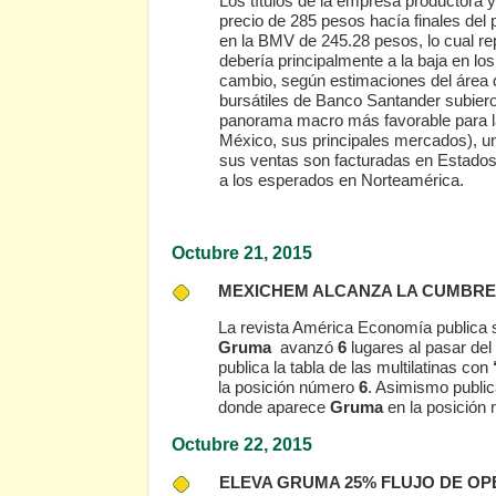
Los títulos de la empresa productora
precio de 285 pesos hacía finales del
en la BMV de 245.28 pesos, lo cual re
debería principalmente a la baja en los
cambio, según estimaciones del área d
bursátiles de Banco Santander subiero
panorama macro más favorable para l
México, sus principales mercados), un
sus ventas son facturadas en Estado
a los esperados en Norteamérica.
Octubre 21
, 2015
MEXICHEM ALCANZA LA CUMBR
La revista América Economía publica 
Gruma
avanzó
6
lugares al pasar del
publica la tabla de las multilatinas con
la posición número
6
. Asimismo public
donde aparece
Gruma
en la posición
Octubre 22
, 2015
ELEVA GRUMA 25% FLUJO DE O