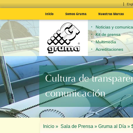
Engl
Inicio
Somos Gruma
Nuestras Marcas
Noticias y comunic
Kit de prensa
Multimedia
Acreditaciones
Cultura de transpare
comunicación
Inicio »
Sala de Prensa »
Gruma al Día »