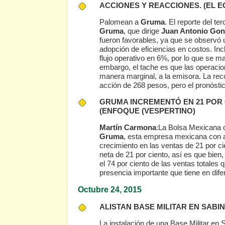
ACCIONES Y REACCIONES.
(EL E
Palomean a
Gruma
. El reporte del te
Gruma
, que dirige
Juan Antonio Gon
fueron favorables, ya que se observó
adopción de eficiencias en costos. In
flujo operativo en 6%, por lo que se m
embargo, el tache es que las operaci
manera marginal, a la emisora. La re
acción de 268 pesos, pero el pronóstic
GRUMA INCREMENTÓ EN 21 POR 
(ENFOQUE (VESPERTINO)
Martín Carmona
:La Bolsa Mexicana d
Gruma
, esta empresa mexicana con am
crecimiento en las ventas de 21 por cie
neta de 21 por ciento, así es que bien
el 74 por ciento de las ventas totales qu
presencia importante que tiene en dife
Octubre 24
, 2015
ALISTAN BASE MILITAR EN SAB
La instalación de una Base Militar en 