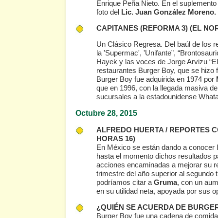
Enrique Peña Nieto. En el suplemento
foto del
Lic. Juan González Moreno.
CAPITANES
(REFORMA 3)
(EL NOR
Un Clásico Regresa. Del baúl de los 
la 'Supermac', 'Unifante”, “Brontosaur
Hayek y las voces de Jorge Arvizu “E
restaurantes Burger Boy, que se hizo 
Burger Boy fue adquirida en 1974 por
que en 1996, con la llegada masiva d
sucursales a la estadounidense Whatab
Octubre 28
, 2015
ALFREDO HUERTA / REPORTES 
HORAS 16)
En México se están dando a conocer los
hasta el momento dichos resultados 
acciones encaminadas a mejorar su rent
trimestre del año superior al segundo
podríamos citar a
Gruma
, con un aum
en su utilidad neta, apoyada por sus
¿QUIÉN SE ACUERDA DE BURGE
Burger Boy fue una cadena de comida 