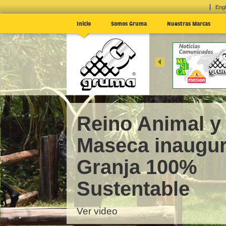
Engl
Inicio
Somos Gruma
Nuestras Marcas
EN EL 1T24; E
MÉXICO
... »
Reino Animal y
Maseca inaugu
Granja 100%
Sustentable
Ver video