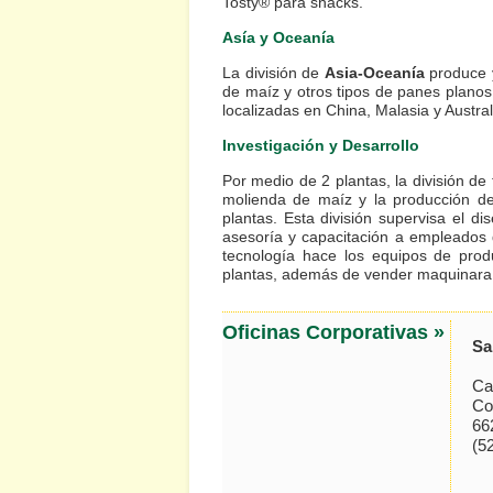
Tosty® para
snacks
.
Asía y Oceanía
La división de
Asia-Oceanía
produce y 
de maíz y otros tipos de panes planos 
localizadas en China, Malasia y Austra
Investigación y Desarrollo
Por medio de 2 plantas, la división de
molienda de maíz y la producción de t
plantas. Esta división supervisa el di
asesoría y capacitación a empleados de
tecnología hace los equipos de produ
plantas, además de vender maquinara 
Oficinas Corporativas »
Sa
Ca
Co
66
(5