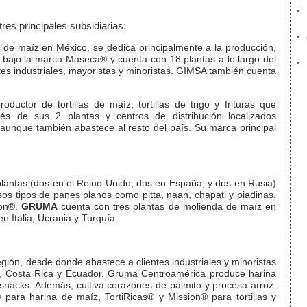
res principales subsidiarias:
a de maíz en México, se dedica principalmente a la producción,
z bajo la marca Maseca® y cuenta con 18 plantas a lo largo del
ntes industriales, mayoristas y minoristas. GIMSA también cuenta
ductor de tortillas de maíz, tortillas de trigo y frituras que
vés de sus 2 plantas y centros de distribución localizados
 aunque también abastece al resto del país. Su marca principal
lantas (dos en el Reino Unido, dos en España, y dos en Rusia)
ersos tipos de panes planos como pitta, naan, chapati y piadinas.
ion®.
GRUMA
cuenta con tres plantas de molienda de maíz en
n Italia, Ucrania y Turquía.
gión, desde donde abastece a clientes industriales y minoristas
, Costa Rica y Ecuador. Gruma Centroamérica produce harina
snacks
. Además, cultiva corazones de palmito y procesa arroz.
ara harina de maíz, TortiRicas® y Mission® para tortillas y