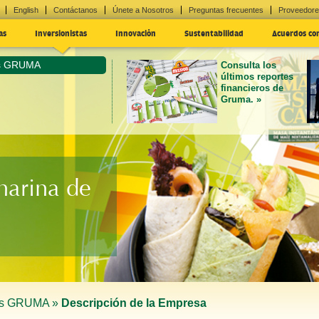
English
Contáctanos
Únete a Nosotros
Preguntas frecuentes
Proveedor
as
Inversionistas
Innovación
Sustentabilidad
Acuerdos co
as GRUMA
Consulta los
últimos reportes
financieros de
Gruma. »
harina de
tas GRUMA »
Descripción de la Empresa