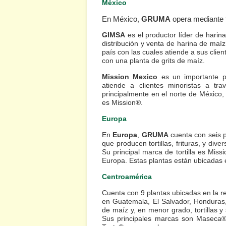
México
En México,
GRUMA
opera mediante t
GIMSA
es el productor líder de harin
distribución y venta de harina de maí
país con las cuales atiende a sus clie
con una planta de
grits
de maíz.
Mission Mexico
es un importante pro
atiende a clientes minoristas a tra
principalmente en el norte de México,
es Mission®.
Europa
En
Europa
,
GRUMA
cuenta con seis p
que producen tortillas, frituras, y div
Su principal marca de tortilla es Miss
Europa. Estas plantas están ubicadas e
Centroamérica
Cuenta con 9 plantas ubicadas en la re
en Guatemala, El Salvador, Honduras
de maíz y, en menor grado, tortillas y
Sus principales marcas son Maseca® p