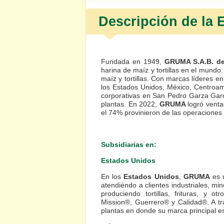
Descripción de la
Fundada en 1949,
GRUMA S.A.B. d
harina de maíz y tortillas en el mundo
maíz y tortillas. Con marcas líderes 
los Estados Unidos, México, Centroam
corporativas en San Pedro Garza Garc
plantas. En 2022,
GRUMA
logró vent
el 74% provinieron de las operaciones 
Subsidiarias en:
Estados Unidos
En los
Estados Unidos
,
GRUMA
es u
atendiéndo a clientes industriales, min
produciendo tortillas, frituras, y o
Mission®, Guerrero® y Calidad®. A t
plantas en donde su marca principal 