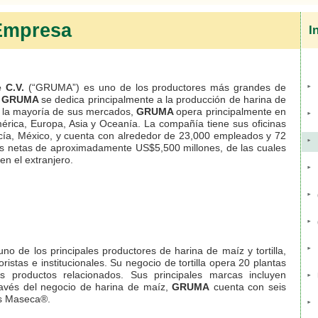
 Empresa
I
e C.V.
(“GRUMA”) es uno de los productores más grandes de
.
GRUMA
se dedica principalmente a la producción de harina de
en la mayoría de sus mercados,
GRUMA
opera principalmente en
érica, Europa, Asia y Oceanía. La compañía tiene sus oficinas
ía, México, y cuenta con alrededor de 23,000 empleados y 72
as netas de aproximadamente US$5,500 millones, de las cuales
en el extranjero.
no de los principales productores de harina de maíz y tortilla,
oristas e institucionales. Su negocio de tortilla opera 20 plantas
tros productos relacionados. Sus principales marcas incluyen
ravés del negocio de harina de maíz,
GRUMA
cuenta con seis
es Maseca®.