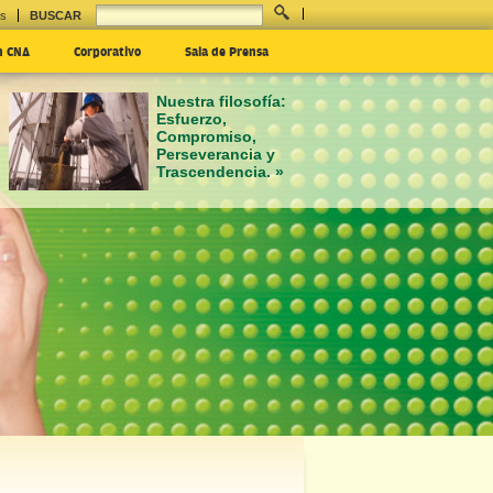
es
BUSCAR
n CNA
Corporativo
Sala de Prensa
Nuestra filosofía:
Esfuerzo,
Compromiso,
Perseverancia y
Trascendencia. »