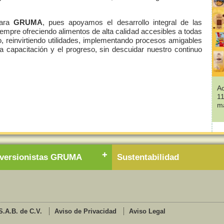
para
GRUMA
, pues apoyamos el desarrollo integral de las
mpre ofreciendo alimentos de alta calidad accesibles a todas
jo, reinvirtiendo utilidades, implementando procesos amigables
a capacitación y el progreso, sin descuidar nuestro continuo
A
11
ma
nversionistas GRUMA
Sustentabilidad
.A.B. de C.V.
Aviso de Privacidad
Aviso Legal