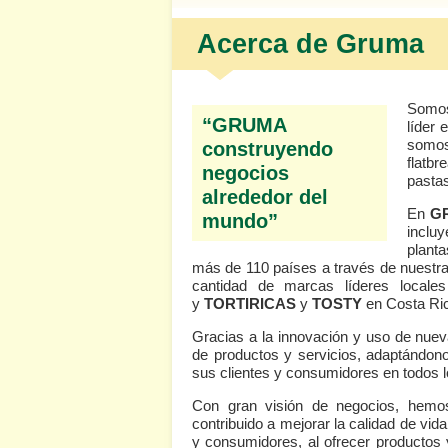
Acerca de Gruma
Somos
“GRUMA
líder 
somos
construyendo
flatbr
negocios
pastas
alrededor del
En
G
mundo”
inclu
plant
más de 110 países a través de nuestr
cantidad de marcas líderes loca
y
TORTIRICAS
y
TOSTY
en Costa Ri
Gracias a la innovación y uso de nue
de productos y servicios, adaptándonos
sus clientes y consumidores en todos 
Con gran visión de negocios, hemo
contribuido a mejorar la calidad de vi
y consumidores, al ofrecer productos 