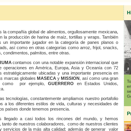
H
 la compañía global de alimentos, orgullosamente mexicana,
en la producción de harina de maíz, tortillas y
wraps
. También
 un importante jugador en la categoría de panes planos o
eads
, así como en otras categorías como arroz, frijol,
snacks
,
, condimentos, palmitos, entre otras.
RUMA
contamos con una notable expansión internacional que
ye operaciones en América, Europa, Asia y Oceanía con 72
as estratégicamente ubicadas y una importante presencia en
as marcas globales
MASECA
y
MISSION
, así como una gran
To
les como por ejemplo,
GUERRERO
en Estados Unidos,
em
ca.
se
Go
vas tecnologías, constantemente
ampliamos nuestro portafolio
 a los diferentes estilos de vida, culturas y necesidades de
los países donde tenemos presencia.
P
s llegado a casi todos los rincones del mundo, y hemos
da, tanto de nuestros colaboradores, como de nuestros clientes
y servicios de la más alta calidad; además de generar valor