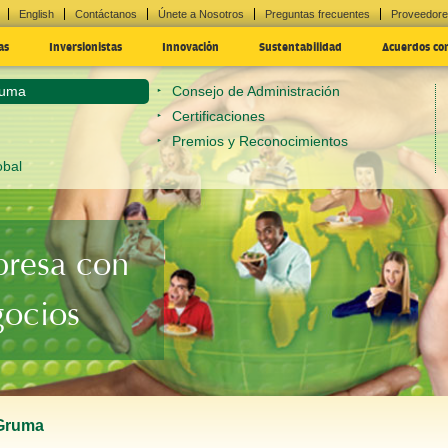
English
Contáctanos
Únete a Nosotros
Preguntas frecuentes
Proveedor
as
Inversionistas
Innovación
Sustentabilidad
Acuerdos co
ruma
Consejo de Administración
Certificaciones
Premios y Reconocimientos
obal
resa con
gocios
Gruma