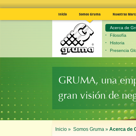
Inicio
Somos Gruma
Nuestras Marc
Acerca de G
Filosofía
Historia
Presencia Gl
GRUMA, una emp
gran visión de ne
Inicio »
Somos Gruma »
Acerca de 