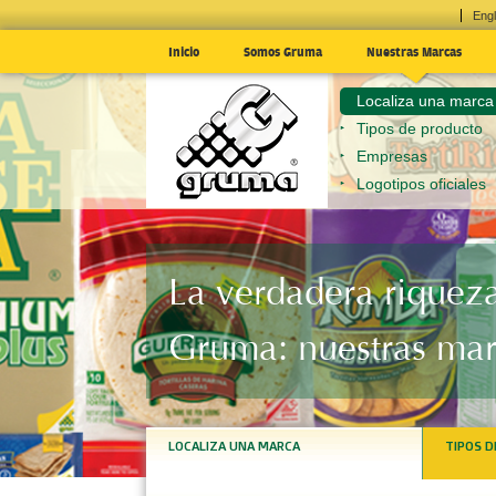
Engl
Inicio
Somos Gruma
Nuestras Marcas
Localiza una marca
Tipos de producto
Empresas
Logotipos oficiales
La verdadera riquez
Gruma: nuestras ma
LOCALIZA UNA MARCA
TIPOS 