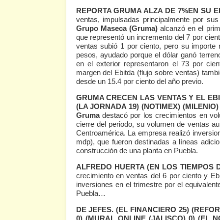
REPORTA GRUMA ALZA DE 7%EN SU EB
ventas, impulsadas principalmente por sus m
Grupo Maseca (Gruma)
alcanzó en el prim
que representó un incremento del 7 por cien
ventas subió 1 por ciento, pero su importe 
pesos, ayudado porque el dólar ganó terreno
en el exterior representaron el 73 por cie
margen del Ebitda (flujo sobre ventas) tambié
desde un 15.4 por ciento del año previo.
GRUMA CRECEN LAS VENTAS Y EL EB
(LA JORNADA 19)
(
NOTIMEX
) (
MILENIO
)
Gruma
destacó por los crecimientos en vo
cierre del periodo, su volumen de ventas
Centroamérica. La empresa realizó inversion
mdp), que fueron destinadas a líneas adicio
construcción de una planta en Puebla.
ALFREDO HUERTA (EN LOS TIEMPOS D
crecimiento en ventas del 6 por ciento y Ebi
inversiones en el trimestre por el equivalen
Puebla…
DE JEFES.
(EL FINANCIERO 25)
(REFOR
0)
(MURAL ONLINE (JALISCO) 0)
(EL N