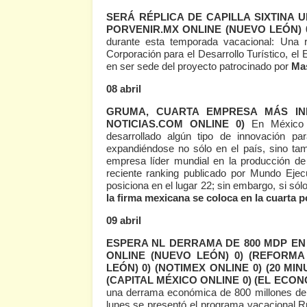
SERÁ RÉPLICA DE CAPILLA SIXTINA
PORVENIR.MX ONLINE (NUEVO LEÓN) 
durante esta temporada vacacional: Una ré
Corporación para el Desarrollo Turístico, el
en ser sede del proyecto patrocinado por
Ma
08 abril
GRUMA, CUARTA EMPRESA MÁS I
NOTICIAS.COM ONLINE 0)
En México t
desarrollado algún tipo de innovación p
expandiéndose no sólo en el país, sino tam
empresa líder mundial en la producción de
reciente ranking publicado por Mundo Ejec
posiciona en el lugar 22; sin embargo, si só
la firma mexicana se coloca en la cuarta p
09 abril
ESPERA NL DERRAMA DE 800 MDP E
ONLINE (NUEVO LEÓN) 0)
(REFORMA 
LEÓN) 0)
(NOTIMEX ONLINE 0)
(20 MIN
(CAPITAL MÉXICO ONLINE 0)
(EL ECON
una derrama económica de 800 millones de
lunes se presentó el programa vacacional R