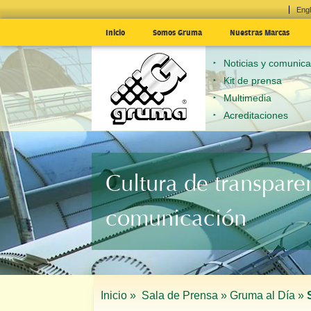
Engl
Inicio
Somos Gruma
Nuestras Marcas
Noticias y comunic
Kit de prensa
Multimedia
Acreditaciones
Cultura de transpare
comunicación
Inicio »
Sala de Prensa »
Gruma al Día »