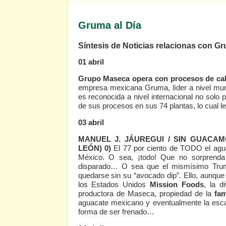
Gruma al Día
Síntesis de Noticias relacionas con Gr
01 abril
Grupo Maseca opera con procesos de ca
empresa mexicana Gruma, líder a nivel mundi
es reconocida a nivel internacional no solo p
de sus procesos en sus 74 plantas, lo cual 
03 abril
MANUEL J. JÁUREGUI / SIN GUACA
LEÓN) 0)
El 77 por ciento de TODO el ag
México. O sea, ¡todo! Que no sorprend
disparado… O sea que el mismísimo Trump
quedarse sin su “avocado dip”. Ello, aunque 
los Estados Unidos
Mission Foods
, la 
productora de Maseca, propiedad de la
fam
aguacate mexicano y eventualmente la es
forma de ser frenado…