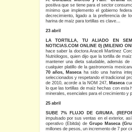
positiva que se tiene para el sector consumo
mínimo que implemento el gobierno federal
decrecimiento, ligado a la preferencia de 
harina de maíz para tortillas es clave…
23 abril
LA TORTILLA, TU ALIADO EN S
NOTICIAS.COM ONLINE 0)
(MILENIO ON
hace saber la doctora Araceli Martínez Coro
Nutriólogos, quien dijo que la tortilla de m
mantener una dieta saludable, además de 
cualquier platillo de la gastronomía mexica
70 años, Maseca
ha sido una harina inte
seleccionados y respetando el tradicional pr
de 2010, acorde a la NOM 247,
Maseca
cue
lo que las tortillas de maíz hechas con esta 
minerales, esenciales para el crecimiento y
25 abril
SUBE 7% FLUJO DE GRUMA.
(REFO
impulsado por sus ventas en el exterior, así 
operativo (Ebitda) de
Grupo Maseca (Gru
millones de pesos, un incremento de 7 por ci