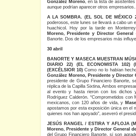
González Moreno
, en la lista de asistente
aunque podrían aparecer otros empresario
A LA SOMBRA.
(EL SOL DE MÉXICO 2
poderosos, este lunes se llevará a cabo un
huachicol. Hoy por la tarde en Monterre
Moreno, Presidente y Director General
Banorte. Dos de los empresarios más influy
30 abril
BANORTE Y MASECA MUESTRAN MÚ
DIARIO 22)
(EL ECONOMISTA 102)
(EXCÉLSIOR 10)
Como no lo habían hecho
González Moreno, Presidente y Director
presidente de Grupo Financiero Banorte, s
réplica de la Capilla Sixtina, Ambos empresar
al evento y hasta rieron con los dichos
Rodríguez Calderón. “Comprometidos con Mé
mexicanos, con 120 años de vida, y
Mase
apostamos por esta exposición única en el
quienes nos han apoyado”, aseveró el presid
JESÚS RANGEL / ESTIRA Y AFLOJA
(
Moreno, Presidente y Director General 
del Grupo Financiero Banorte, sí son agrad