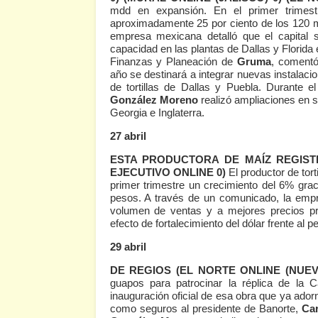
mdd en expansión. En el primer trimest
aproximadamente 25 por ciento de los 120 mi
empresa mexicana detalló que el capital 
capacidad en las plantas de Dallas y Florid
Finanzas y Planeación de
Gruma
, comentó
año se destinará a integrar nuevas instalaci
de tortillas de Dallas y Puebla. Durante 
González Moreno
realizó ampliaciones en 
Georgia e Inglaterra.
27 abril
ESTA PRODUCTORA DE MAÍZ REGIS
EJECUTIVO ONLINE 0)
El productor de tort
primer trimestre un crecimiento del 6% gra
pesos. A través de un comunicado, la empr
volumen de ventas y a mejores precios p
efecto de fortalecimiento del dólar frente al p
29 abril
DE REGIOS
(EL NORTE ONLINE (NUEV
guapos para patrocinar la réplica de la Ca
inauguración oficial de esa obra que ya ado
como seguros al presidente de Banorte,
Ca