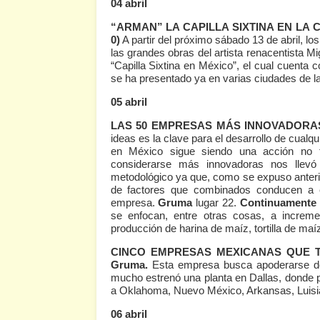
04 abril
“ARMAN” LA CAPILLA SIXTINA EN LA
0)
A partir del próximo sábado 13 de abril, lo
las grandes obras del artista renacentista Mi
“Capilla Sixtina en México”, el cual cuenta c
se ha presentado ya en varias ciudades de l
05 abril
LAS 50 EMPRESAS MÁS INNOVADORA
ideas es la clave para el desarrollo de cualq
en México sigue siendo una acción no 
considerarse más innovadoras nos llevó 
metodológico ya que, como se expuso anteri
de factores que combinados conducen a é
empresa.
Gruma
lugar 22.
Continuamente r
se enfocan, entre otras cosas, a increment
producción de harina de maíz, tortilla de maí
CINCO EMPRESAS MEXICANAS QUE T
Gruma.
Esta empresa busca apoderarse del
mucho estrenó una planta en Dallas, donde pl
a Oklahoma, Nuevo México, Arkansas, Luisi
06 abril