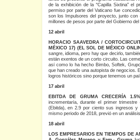
de la exhibición de la “Capilla Sixtina” el
permiso por parte del Vaticano fue conced
son los Impulsores del proyecto, junto con 
millones de pesos por parte del Gobierno del
12 abril
HORACIO SAAVEDRA / CORTOCIRCUI
MÉXICO 17)
(EL SOL DE MÉXICO ONLIN
sangre, idioma, pero hay que decirlo, tambi
están exentos de un corto circuito. Las ce
así como lo ha hecho Bimbo, Softek, Grup
que han creado una autopista de negocios. 
logros históricos sino porque tenemos un paí
17 abril
EBITDA DE GRUMA CRECERÍA 1.5
incrementaría, durante el primer trimestre
(Ebitda), en 2.9 por ciento sus ingresos y l
mismo periodo de 2018, previó en un análisi
18 abril
LOS EMPRESARIOS EN TIEMPOS DE 
A. González Moreno y Fam
.-
Gruma
luc