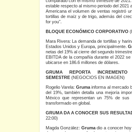
comparado con el mismo trimestre de 2021.
estable respecto al mismo periodo del 2021 a
Americana el volumen de ventas registró un
tortillas de maíz y de trigo, además del cre
for you".
BLOQUE ECONÓMICO CORPORATIVO
Mara Rivera: La demanda de tortillas y harin
Estados Unidos y Europa, principalmente.
G
netas del 19% al cierre del segundo trimestr
EBITDA de la compañía durante el 2022 se 
ubicarse en 186.6 millones de dólares.
GRUMA REPORTA INCREMENT
SEMESTRE
(NEGOCIOS EN IMAGEN)
Rogelio Varela:
Gruma
informa al mercado b
del 19%, también detalla una mejoría impor
México que representan un 75% de sus 
transformado en global.
GRUMA DA A CONOCER SUS RESULTA
22:00)
Magda González:
Gruma
dio a conocer hoy 