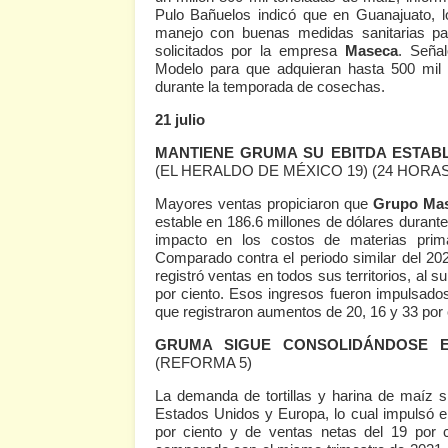
Pulo Bañuelos indicó que en Guanajuato, l
manejo con buenas medidas sanitarias par
solicitados por la empresa
Maseca
. Seña
Modelo para que adquieran hasta 500 mil 
durante la temporada de cosechas.
21 julio
MANTIENE GRUMA SU EBITDA ESTABL
(EL HERALDO DE MÉXICO 19)
(24 HORAS
Mayores ventas propiciaron que
Grupo Mas
estable en 186.6 millones de dólares durante
impacto en los costos de materias pri
Comparado contra el periodo similar del 202
registró ventas en todos sus territorios, al 
por ciento. Esos ingresos fueron impulsado
que registraron aumentos de 20, 16 y 33 por 
GRUMA SIGUE CONSOLIDÁNDOSE E
(REFORMA 5)
La demanda de tortillas y harina de maíz s
Estados Unidos y Europa, lo cual impulsó e
por ciento y de ventas netas del 19 por c