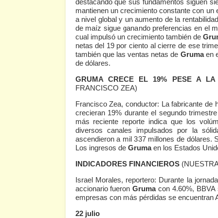
destacando que sus fundamentos siguen sien
mantienen un crecimiento constante con un e
a nivel global y un aumento de la rentabilid
de maíz sigue ganando preferencias en el m
cual impulsó un crecimiento también de
Gru
netas del 19 por ciento al cierre de ese tr
también que las ventas netas de
Gruma
en e
de dólares.
GRUMA CRECE EL 19% PESE A LA A
FRANCISCO ZEA
)
Francisco Zea, conductor: La fabricante de ha
crecieran 19% durante el segundo trimestre d
más reciente reporte indica que los vol
diversos canales impulsados por la sól
ascendieron a mil 337 millones de dólares. 
Los ingresos de
Gruma
en los Estados Unid
INDICADORES FINANCIEROS
(NUESTRA
Israel Morales, reportero: Durante la jorn
accionario fueron
Gruma
con 4.60%, BBVA s
empresas con más pérdidas se encuentran A
22 julio