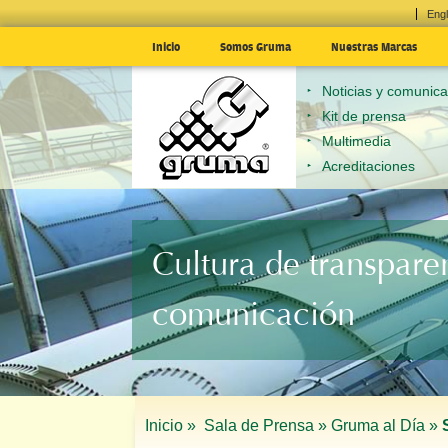
Engl
Inicio
Somos Gruma
Nuestras Marcas
Noticias y comunic
Kit de prensa
Multimedia
Acreditaciones
Cultura de transpare
comunicación
Inicio »
Sala de Prensa »
Gruma al Día »