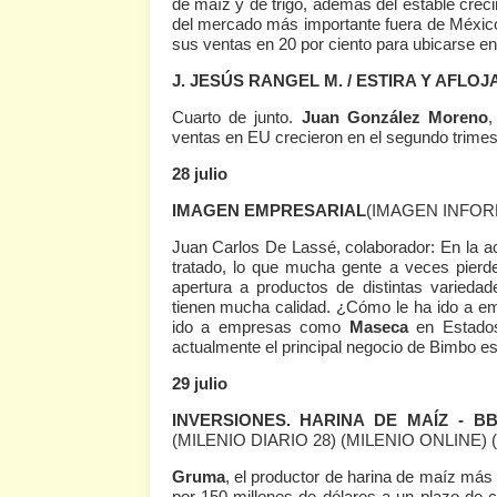
de maíz y de trigo, además del estable crecim
del mercado más importante fuera de Méxi
sus ventas en 20 por ciento para ubicarse e
J. JESÚS RANGEL M. / ESTIRA Y AFLOJ
Cuarto de junto.
Juan González Moreno
,
ventas en EU crecieron en el segundo trimes
28 julio
IMAGEN EMPRESARIAL
(IMAGEN INFOR
Juan Carlos De Lassé, colaborador: En la act
tratado, lo que mucha gente a veces pierde 
apertura a productos de distintas varied
tienen mucha calidad. ¿Cómo le ha ido a 
ido a empresas como
Maseca
en Estados
actualmente el principal negocio de Bimbo e
29 julio
INVERSIONES. HARINA DE MAÍZ - 
(MILENIO DIARIO 28)
(MILENIO ONLINE)
Gruma
, el productor de harina de maíz más
por 150 millones de dólares a un plazo de ci