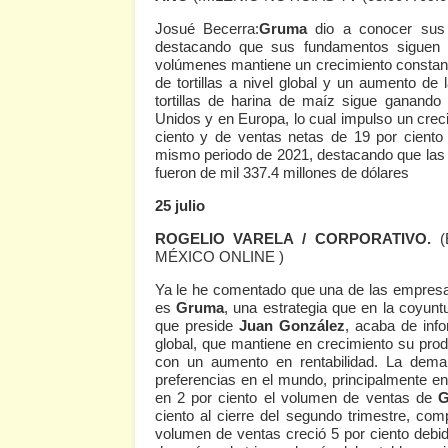
Josué Becerra:
Gruma
dio a conocer sus 
destacando que sus fundamentos siguen s
volúmenes mantiene un crecimiento constan
de tortillas a nivel global y un aumento de
tortillas de harina de maíz sigue ganando
Unidos y en Europa, lo cual impulso un cre
ciento y de ventas netas de 19 por ciento
mismo periodo de 2021, destacando que las 
fueron de mil 337.4 millones de dólares
25 julio
ROGELIO VARELA / CORPORATIVO.
MÉXICO ONLINE )
Ya le he comentado que una de las empresas
es
Gruma
, una estrategia que en la coyunt
que preside
Juan González
, acaba de inf
global, que mantiene en crecimiento su produ
con un aumento en rentabilidad. La dema
preferencias en el mundo, principalmente en
en 2 por ciento el volumen de ventas de
G
ciento al cierre del segundo trimestre, c
volumen de ventas creció 5 por ciento debid