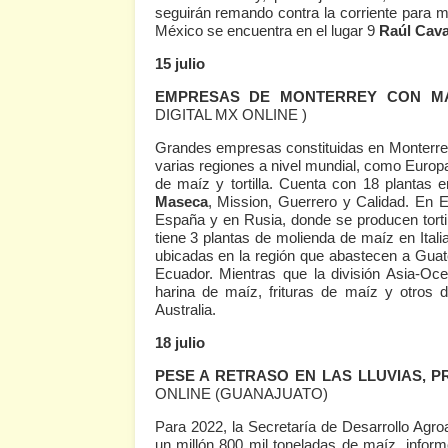
seguirán remando contra la corriente para m
México se encuentra en el lugar 9
Raúl Cav
15 julio
EMPRESAS DE MONTERREY CON MA
DIGITAL MX ONLINE )
Grandes empresas constituidas en Monterrey 
varias regiones a nivel mundial, como Europa
de maíz y tortilla. Cuenta con 18 planta
Maseca
, Mission, Guerrero y Calidad. En 
España y en Rusia, donde se producen tortil
tiene 3 plantas de molienda de maíz en Itali
ubicadas en la región que abastecen a Guat
Ecuador. Mientras que la división Asia-Ocea
harina de maíz, frituras de maíz y otros
Australia.
18 julio
PESE A RETRASO EN LAS LLUVIAS, P
ONLINE (GUANAJUATO)
Para 2022, la Secretaría de Desarrollo Agro
un millón 800 mil toneladas de maíz, inform