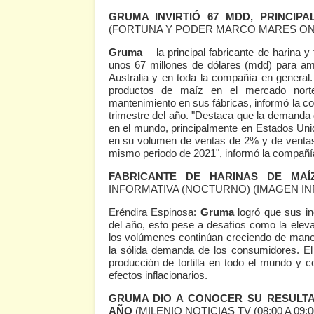
GRUMA INVIRTIÓ 67 MDD, PRINCIP
(FORTUNA Y PODER MARCO MARES ONL
Gruma
—la principal fabricante de harina y
unos 67 millones de dólares (mdd) para am
Australia y en toda la compañía en general
productos de maíz en el mercado norte
mantenimiento en sus fábricas, informó la c
trimestre del año. "Destaca que la demanda d
en el mundo, principalmente en Estados Uni
en su volumen de ventas de 2% y de ventas 
mismo periodo de 2021", informó la compañía
FABRICANTE DE HARINAS DE MAÍ
INFORMATIVA (NOCTURNO)
(IMAGEN IN
Eréndira Espinosa:
Gruma
logró que sus in
del año, esto pese a desafíos como la elevad
los volúmenes continúan creciendo de mane
la sólida demanda de los consumidores. El
producción de tortilla en todo el mundo y c
efectos inflacionarios.
GRUMA DIO A CONOCER SU RESULTA
AÑO
(MILENIO NOTICIAS TV (08:00 A 09:0