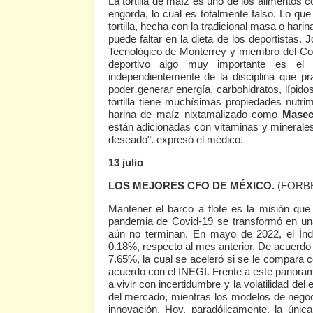
La tortilla de maíz es uno de los alimentos c
engorda, lo cual es totalmente falso. Lo qu
tortilla, hecha con la tradicional masa o har
puede faltar en la dieta de los deportistas.
Tecnológico de Monterrey y miembro del Co
deportivo algo muy importante es el 
independientemente de la disciplina que pr
poder generar energía, carbohidratos, lípido
tortilla tiene muchísimas propiedades nutr
harina de maíz nixtamalizado como
Mase
están adicionadas con vitaminas y minerale
deseado". expresó el médico.
13 julio
LOS MEJORES CFO DE MÉXICO.
(FORB
Mantener el barco a flote es la misión que
pandemia de Covid-19 se transformó en un
aún no terminan. En mayo de 2022, el Índ
0.18%, respecto al mes anterior. De acuerdo c
7.65%, la cual se aceleró si se le compara 
acuerdo con el INEGI. Frente a este panora
a vivir con incertidumbre y la volatilidad de
del mercado, mientras los modelos de negoc
innovación. Hoy, paradójicamente, la únic