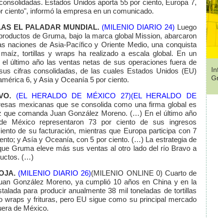
 consolidadas. Estados Unidos aporta 55 por ciento, Europa 7,
r ciento", informó la empresa en un comunicado.
LAS EL PALADAR MUNDIAL.
(MILENIO DIARIO 24)
Luego
productos de Gruma, bajo la marca global Mission, abarcaron
ras naciones de Asia-Pacífico y Oriente Medio, una conquista
maíz, tortillas y wraps ha realizado a escala global. En un
l último año las ventas netas de sus operaciones fuera de
In
sus cifras consolidadas, de las cuales Estados Unidos (EU)
G
américa 6, y Asia y Oceanía 5 por ciento.
IVO.
(EL HERALDO DE MÉXICO 27)
(EL HERALDO DE
esas mexicanas que se consolida como una firma global es
íz que comanda Juan González Moreno. (…) En el último año
de México representaron 73 por ciento de sus ingresos
iento de su facturación, mientras que Europa participa con 7
ento; y Asía y Oceanía, con 5 por ciento. (…) La estrategia de
ue Gruma eleve más sus ventas al otro lado del río Bravo a
ductos. (…)
LOJA.
(MILENIO DIARIO 26)
(MILENIO ONLINE 0)
Cuarto de
Juan González Moreno, ya cumplió 10 años en China y en la
talada para producir anualmente 38 mil toneladas de tortillas
o wraps y frituras, pero EU sigue como su principal mercado
fuera de México.