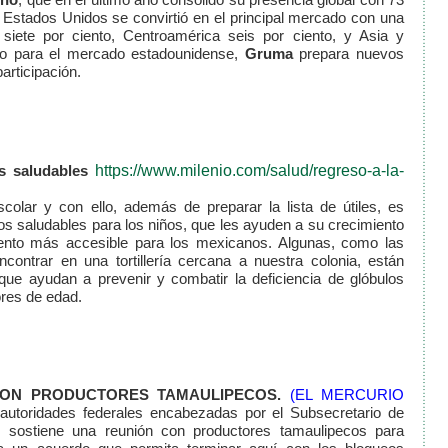
 Estados Unidos se convirtió en el principal mercado con una
siete por ciento, Centroamérica seis por ciento, y Asia y
sto para el mercado estadounidense,
Gruma
prepara nuevos
articipación.
s saludables
https://www.milenio.com/salud/regreso-a-la-
olar y con ello, además de preparar la lista de útiles, es
ios saludables para los niños, que les ayuden a su crecimiento
limento más accesible para los mexicanos. Algunas, como las
ontrar en una tortillería cercana a nuestra colonia, están
 que ayudan a prevenir y combatir la deficiencia de glóbulos
res de edad.
CON PRODUCTORES TAMAULIPECOS.
(EL MERCURIO
autoridades federales encabezadas por el Subsecretario de
ez sostiene una reunión con productores tamaulipecos para