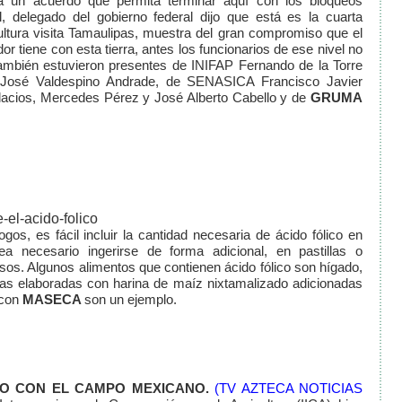
a un acuerdo que permita terminar aquí con los bloqueos
delegado del gobierno federal dijo que está es la cuarta
ultura visita Tamaulipas, muestra del gran compromiso que el
 tiene con esta tierra, antes los funcionarios de ese nivel no
también estuvieron presentes de INIFAP Fernando de la Torre
n José Valdespino Andrade, de SENASICA Francisco Javier
alacios, Mercedes Pérez y José Alberto Cabello y de
GRUMA
-el-acido-folico
os, es fácil incluir la cantidad necesaria de ácido fólico en
a necesario ingerirse de forma adicional, en pastillas o
sos. Algunos alimentos que contienen ácido fólico son hígado,
illas elaboradas con harina de maíz nixtamalizado adicionadas
 con
MASECA
son un ejemplo.
O CON EL CAMPO MEXICANO.
(TV AZTECA NOTICIAS