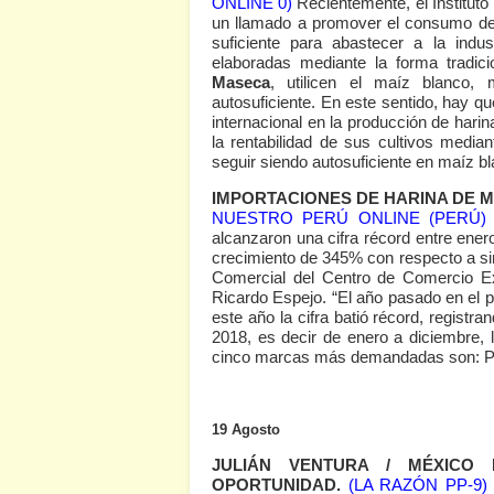
ONLINE 0)
Recientemente, el Instituto 
un llamado a promover el consumo de m
suficiente para abastecer a la indust
elaboradas mediante la forma tradi
Maseca
, utilicen el maíz blanco, 
autosuficiente. En este sentido, hay q
internacional en la producción de harin
la rentabilidad de sus cultivos medi
seguir siendo autosuficiente en maíz b
IMPORTACIONES DE HARINA DE M
NUESTRO PERÚ ONLINE (PERÚ) 
alcanzaron una cifra récord entre enero
crecimiento de 345% con respecto a simi
Comercial del Centro de Comercio E
Ricardo Espejo. “El año pasado en el p
este año la cifra batió récord, regist
2018, es decir de enero a diciembre, 
cinco marcas más demandadas son: P.
19 Agosto
JULIÁN VENTURA / MÉXICO 
OPORTUNIDAD.
(LA RAZÓN PP-9)