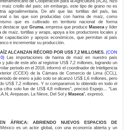
Interamericano de Cooperación para la Agricultura (IICA), hizo
aíz criollo del país; sin embargo, este tipo de grano no es
ria agroalimentaria. De ahí que las tortillas del país, las
cional o las que son producidas con harina de maíz, como
mismo que es cultivado en territorio nacional de forma
ue destacar que
Gruma
, empresa que produce
Maseca
y líder
a de maíz, tortillas y wraps, apoya a los productores locales y
ante capacitación y apoyos económicos, que permitan al país
lanco e incrementar su producción.
AÍZ ALCANZAN RÉCORD POR US$ 7,2 MILLONES.
(CON
0)
Las importaciones de harina de maíz en nuestro país
 y julio de este año al registrar US$ 7,2 millones, logrando un
lar periodo en el 2018, informó el coordinador de Inteligencia
xterior (CCEX) de la Cámara de Comercio de Lima (CCL),
eriodo de enero a julio solo se alcanzó US$ 1,6 millones, pero
rando US$ 7,2 millones. Y si comparamos lo obtenido en todo el
la cifra solo fue de US$ 4,8 millones”, precisó Espejo… “Las
A.N, Arepasan, La Nieve, Del Sol y
Maseca
”, expresó.
EN ÁFRICA: ABRIENDO NUEVOS ESPACIOS DE
México es un actor global, con una economía abierta y un