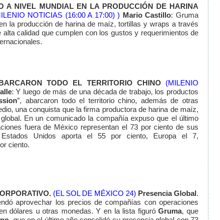
 A NIVEL MUNDIAL EN LA PRODUCCIÓN DE HARINA
ILENIO NOTICIAS (16:00 A 17:00) )
Mario Castillo
:
Gruma
en la producción de harina de maíz, tortillas y wraps a través
e alta calidad que cumplen con los gustos y requerimientos de
ternacionales.
BARCARON TODO EL TERRITORIO CHINO
(MILENIO
alle
: Y luego de más de una década de trabajo, los productos
ssion
”, abarcaron todo el territorio chino, además de otras
dio, una conquista que la firma productora de harina de maíz,
la global. En un comunicado la compañía expuso que el último
ciones fuera de México representan el 73 por ciento de sus
s Estados Unidos aporta el 55 por ciento, Europa el 7,
or ciento.
ORPORATIVO.
(EL SOL DE MÉXICO 24)
Presencia Global
.
dó aprovechar los precios de compañías con operaciones
en dólares u otras monedas. Y en la lista figuró
Gruma
, que
eno
, que en el último año consolidó su presencia global con 73