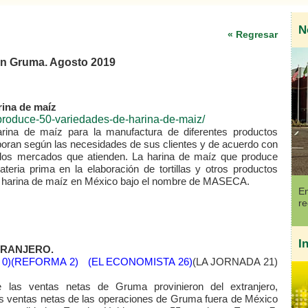
N
« Regresar
con Gruma. Agosto 2019
ina de maíz
produce-50-variedades-de-harina-de-maiz/
ina de maíz para la manufactura de diferentes productos
boran según las necesidades de sus clientes y de acuerdo con
a los mercados que atienden. La harina de maíz que produce
ria prima en la elaboración de tortillas y otros productos
e harina de maíz en México bajo el nombre de MASECA.
En
re
I
TRANJERO.
0)
(REFORMA 2)
(EL ECONOMISTA 26)
(LA JORNADA 21)
 las ventas netas de Gruma provinieron del extranjero,
as ventas netas de las operaciones de Gruma fuera de México