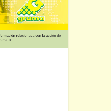
formación relacionada con la acción de
ruma. »