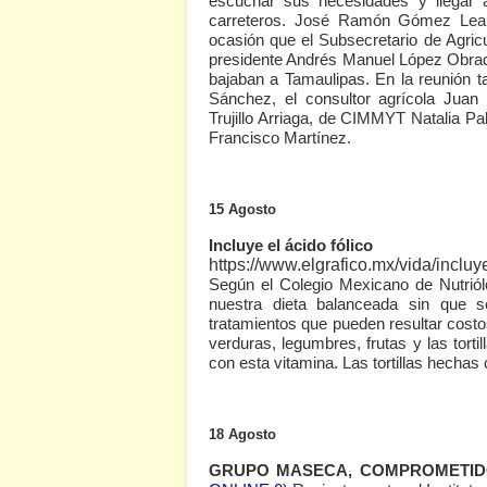
escuchar sus necesidades y llegar 
carreteros. José Ramón Gómez Leal, 
ocasión que el Subsecretario de Agric
presidente Andrés Manuel López Obrador
bajaban a Tamaulipas. En la reunión 
Sánchez, el consultor agrícola Jua
Trujillo Arriaga, de CIMMYT Natalia P
Francisco Martínez.
15 Agosto
Incluye el ácido fólico
https://www.elgrafico.mx/vida/incluye
Según el Colegio Mexicano de Nutriólog
nuestra dieta balanceada sin que se
tratamientos que pueden resultar costo
verduras, legumbres, frutas y las tort
con esta vitamina. Las tortillas hechas
18 Agosto
GRUPO MASECA, COMPROMETID