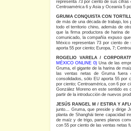
representa 73 por ciento de sus cifras
Centroamérica 6 y Asia y Oceanía 5 po
GRUMA CONQUISTA CON TORTIL
de más de una década de trabajo, los 
todo el territorio chino, además de ot
que la firma productora de harina de 
comunicado, la compañía expuso que e
México representan 73 por ciento de 
aporta 55 por ciento; Europa, 7; Centro
ROGELIO VARELA / CORPORAT
MÉXICO ONLINE 0)
Una de las empr
Gruma, el gigante de la harina de ma
las ventas netas de Gruma fuera 
consolidados, sólo EU aporta 55 por c
por ciento; Centroamérica, con 6 por ci
González Moreno en este sentido es q
partir de la introducción de nuevos pro
JESÚS RANGEL M / ESTIRA Y AF
junto… Gruma, que preside y dirige 
planta de Shanghái tiene capacidad ins
de maíz y de trigo, panes planos com
con 55 por ciento de las ventas netas 