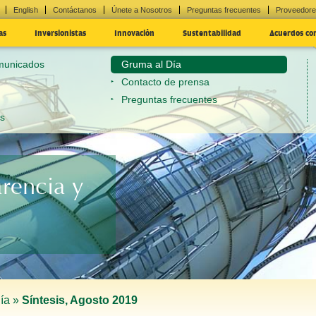
English
Contáctanos
Únete a Nosotros
Preguntas frecuentes
Proveedor
as
Inversionistas
Innovación
Sustentabilidad
Acuerdos co
omunicados
Gruma al Día
Contacto de prensa
Preguntas frecuentes
es
arencia y
ía »
Síntesis, Agosto 2019