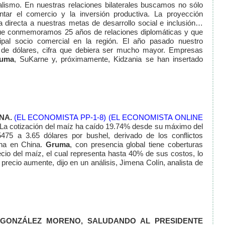
alismo. En nuestras relaciones bilaterales buscamos no sólo
entar el comercio y la inversión productiva. La proyección
a directa a nuestras metas de desarrollo social e inclusión…
 que conmemoramos 25 años de relaciones diplomáticas y que
cipal socio comercial en la región. El año pasado nuestro
s de dólares, cifra que debiera ser mucho mayor. Empresas
uma
, SuKarne y, próximamente, Kidzania se han insertado
NA.
(EL ECONOMISTA PP-1-8)
(EL ECONOMISTA ONLINE
La cotización del maíz ha caído 19.74% desde su máximo del
5475 a 3.65 dólares por bushel, derivado de los conflictos
ina en China.
Gruma
, con presencia global tiene coberturas
ecio del maíz, el cual representa hasta 40% de sus costos, lo
l precio aumente, dijo en un análisis, Jimena Colín, analista de
 GONZÁLEZ MORENO, SALUDANDO AL PRESIDENTE