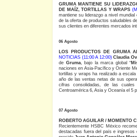
GRUMA MANTIENE SU LIDERAZGO
DE MAÍZ, TORTILLAS Y WRAPS
(M
mantiene su liderazgo a nivel mundial 
de la oferta de productos saludables d
sus clientes en diferentes mercados in
06 Agosto
LOS PRODUCTOS DE GRUMA A
NOTICIAS (11:00 A 12:00)
Claudia Ov
de
Gruma
, bajo la marca global “
Mi
naciones en Asia-Pacífico y Oriente Me
tortillas y wraps ha realizado a esca
año de las ventas netas de sus opera
cifras consolidadas, de las cuale
Centroamérica 6, Asia y Oceanía el 5 p
07 Agosto
ROBERTO AGUILAR / MOMENTO C
Recientemente HSBC México recomen
destacadas fuera del país e ingresos 
preside
Juan Antonio González Mor