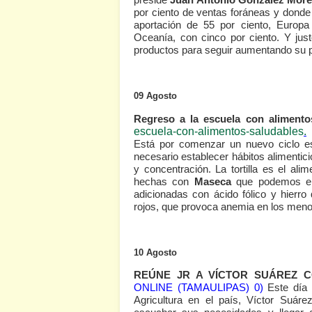
por ciento de ventas foráneas y donde
aportación de 55 por ciento, Europa 
Oceanía, con cinco por ciento. Y ju
productos para seguir aumentando su p
09 Agosto
Regreso a la escuela con alimento
escuela-con-alimentos-saludables
.
Está por comenzar un nuevo ciclo esc
necesario establecer hábitos alimentic
y concentración. La tortilla es el a
hechas con
Maseca
que podemos enc
adicionadas con ácido fólico y hierro
rojos, que provoca anemia en los meno
10 Agosto
REÚNE JR A VÍCTOR SUÁREZ 
ONLINE (TAMAULIPAS) 0)
Este día 
Agricultura en el país, Víctor Suár