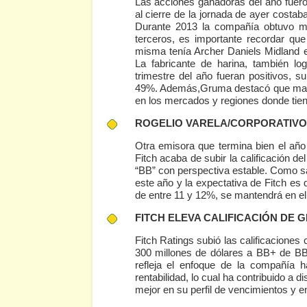
Las acciones ganadoras del año fuero
al cierre de la jornada de ayer costa
Durante 2013 la compañía obtuvo me
terceros, es importante recordar que 
misma tenía Archer Daniels Midland en
La fabricante de harina, también log
trimestre del año fueran positivos, s
49%. Además,Gruma destacó que mante
en los mercados y regiones donde tie
ROGELIO VARELA/CORPORATIV
Otra emisora que termina bien el a
Fitch acaba de subir la calificación del
“BB” con perspectiva estable. Como s
este año y la expectativa de Fitch e
de entre 11 y 12%, se mantendrá en e
FITCH ELEVA CALIFICACIÓN DE G
Fitch Ratings subió las calificacione
300 millones de dólares a BB+ de BB,
refleja el enfoque de la compañía 
rentabilidad, lo cual ha contribuido a 
mejor en su perfil de vencimientos y 