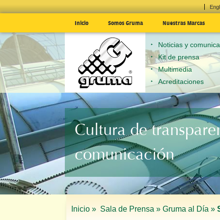
Engl
Inicio
Somos Gruma
Nuestras Marcas
Noticias y comunic
Kit de prensa
Multimedia
Acreditaciones
Cultura de transpare
comunicación
Inicio »
Sala de Prensa »
Gruma al Día »