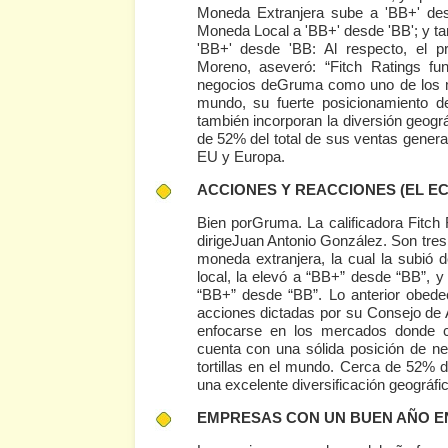
Moneda Extranjera sube a 'BB+' des
Moneda Local a 'BB+' desde 'BB'; y t
'BB+' desde 'BB: Al respecto, el p
Moreno, aseveró: “Fitch Ratings fu
negocios deGruma como uno de los ma
mundo, su fuerte posicionamiento 
también incorporan la diversión geogr
de 52% del total de sus ventas genera
EU y Europa.
ACCIONES Y REACCIONES
(EL E
Bien porGruma. La calificadora Fitch 
dirigeJuan Antonio González. Son tres 
moneda extranjera, la cual la subió
local, la elevó a “BB+” desde “BB”, 
“BB+” desde “BB”. Lo anterior obede
acciones dictadas por su Consejo de 
enfocarse en los mercados donde c
cuenta con una sólida posición de ne
tortillas en el mundo. Cerca de 52% 
una excelente diversificación geográfic
EMPRESAS CON UN BUEN AÑO E