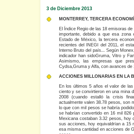
3 de Diciembre 2013
MONTERREY, TERCERA ECONOMÍ
El Índice Regio de las 18 emisoras de
importante, debido a que esa zona d
Estado de México, la tercera econo
recientes del INEGI del 2011, el es
Interno Bruto del país... Según Monex
indicador han sidoGruma, Vitro y F
Asimismo, las empresas que pres
Cydsa,Gruma y Alfa, con avances de 11
ACCIONES MILLONARIAS EN LA
En los últimos 5 años el valor de l
ciento y se convirtieron en una mina d
2008 (cuando estalló la crisis fin
actualmente valen 38.78 pesos, son m
lo que con mil pesos se habría podid
se habrían convertido en 16 mil 826 
Mexicana costaban 3.32 pesos, hoy c
sus acciones, hoy equivaldrían a 15 
esa misma cantidad en acciones de G