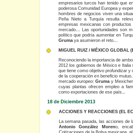
empresarios turcos han tenido que enf
poderosa Comunidad Europea y experim
hombres de negocios viven una situa
Peña Nieto a Turquía resulta rele
empresas mexicanas con productos y 
mercado… Las oportunidades son much
político que podría aumentar en Tu
Gruma
ya asumieron el reto…
MIGUEL RUIZ / MÉXICO GLOBAL
(
Reconociendo la importancia de ambos 
2012 los gobiernos de México e Italia
que tiene como objetivo profundizar y c
de la cooperación en beneficio mutu
mercado europeo:
Gruma
y Mexichem 
cuyas plantas ofrecen empleo a famil
como exportaciones de ese país...
18 de Diciembre 2013
ACCIONES Y REACCIONES
(EL E
La semana pasada, las acciones de l
Antonio González Moren
o, enca
Cotizaciones de la Bolsa mexicana, al