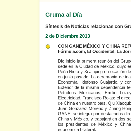
Gruma al Día
Síntesis de Noticias relacionas con G
2 de Diciembre 2013
CON GANE MÉXICO Y CHINA REFU
Fórmula.com, El Occidental, La Jor
Dio inicio la primera reunión del Gr
sede en la Ciudad de México, cuyo es
Peña Nieto y Xi Jinping en ocasión de
en junio pasado. La ceremonia de inaug
Economía, Ildefonso Guajardo, y con
Exterior de la misma dependencia fed
Petróleos Mexicanos, Emilio Lozo
Electricidad, Francisco Rojas; el dir
de China en nuestro país, Qiu Xiaoqui;
Juan González Moreno y Zhang Hongli
GANE, se integra por destacados dire
China y México, y trabajará en dos s
los presidentes de México y China, 
económica bilateral.