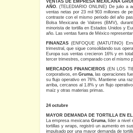
VENTAS DE EMPRESA MEXICANA GRU
AÑO
.
(TELEDIARIO ONLINE)
De julio a 
ventas netas por 23 mil 903 millones de pe
contraste con el mismo periodo del año pas
Bolsa Mexicana de Valores (BMV), durante
minorista de tortilla en Estados Unidos y Eu
año. Las ventas fuera de México representar
FINANZAS
(ENFOQUE (MATUTINO)
Erne
trimestral, que sigue consolidando sus ope
Europa sus ventas crecieron 16% y en tota
tercer trimestres, comparado con el mismo p
MERCADOS FINANCIEROS
(EN LOS T
corporativos, en
Gruma
, las operaciones fu
su flujo operativo en 76%. Mantiene una r
arriba, cercanos al 1.8% y un flujo operati
maíz y otras materias primas.
24 octubre
MAYOR DEMANDA DE TORTILLA EN EL
La empresa mexicana
Gruma
, líder a nive
tortillas y wraps, registró un aumento en sus
impulsado por una mayor demanda de tortil