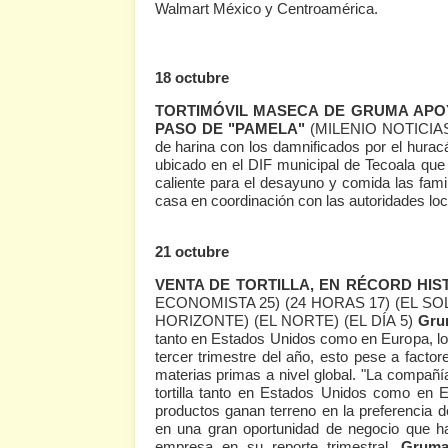
Walmart México y Centroamérica.
18 octubre
TORTIMÓVIL MASECA DE GRUMA APOY
PASO DE "PAMELA"
(MILENIO NOTICIAS 
de harina con los damnificados por el hurac
ubicado en el DIF municipal de Tecoala que 
caliente para el desayuno y comida las fami
casa en coordinación con las autoridades loc
21 octubre
VENTA DE TORTILLA, EN RÉCORD HIS
ECONOMISTA 25)
(24 HORAS 17)
(EL SO
HORIZONTE)
(EL NORTE)
(EL DÍA 5)
Gr
tanto en Estados Unidos como en Europa, lo 
tercer trimestre del año, esto pese a factor
materias primas a nivel global. "La compañía
tortilla tanto en Estados Unidos como en
productos ganan terreno en la preferencia 
en una gran oportunidad de negocio que ha
empresa en su reporte trimestral.
Grum