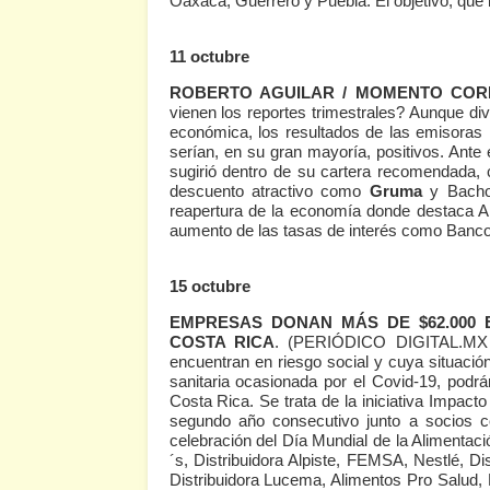
Oaxaca, Guerrero y Puebla. El objetivo, que 
11 octubre
ROBERTO AGUILAR / MOMENTO COR
vienen los reportes trimestrales? Aunque div
económica, los resultados de las emisoras 
serían, en su gran mayoría, positivos. Ante e
sugirió dentro de su cartera recomendada, 
descuento atractivo como
Gruma
y Bacho
reapertura de la economía donde destaca A
aumento de las tasas de interés como Banco 
15 octubre
EMPRESAS DONAN MÁS DE $62.000
COSTA RICA
.
(PERIÓDICO DIGITAL.MX
encuentran en riesgo social y cuya situaci
sanitaria ocasionada por el Covid-19, podr
Costa Rica. Se trata de la iniciativa Impact
segundo año consecutivo junto a socios c
celebración del Día Mundial de la Alimentac
´s, Distribuidora Alpiste, FEMSA, Nestlé, 
Distribuidora Lucema, Alimentos Pro Salud, K