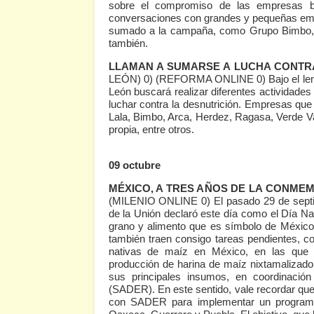
sobre el compromiso de las empresas bri
conversaciones con grandes y pequeñas em
sumado a la campaña, como Grupo Bimbo, 
también.
LLAMAN A SUMARSE A LUCHA CONTRA
LEÓN) 0)
(REFORMA ONLINE 0)
Bajo el l
León buscará realizar diferentes actividade
luchar contra la desnutrición. Empresas que
Lala, Bimbo, Arca, Herdez, Ragasa, Verde V
propia, entre otros.
09 octubre
MÉXICO, A TRES AÑOS DE LA CONMEM
(MILENIO ONLINE 0)
El pasado 29 de sept
de la Unión declaró este día como el Día Nac
grano y alimento que es símbolo de México y
también traen consigo tareas pendientes, c
nativas de maíz en México, en las que
producción de harina de maíz nixtamalizado, 
sus principales insumos, en coordinación
(SADER). En este sentido, vale recordar q
con SADER para implementar un programa