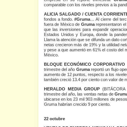
comparable con los niveles previos a la pan
ALICIA SALGADO / CUENTA CORRIENT
fondos a fondo.
#Gruma
… Al cierre del ter
fuera de México de
Gruma
representaron el 
que las inversiones para expandir operaci
Estados Unidos y Europa, donde la pandemi
Llama la atención que se difunda un dato co
netas crecieron más de 19% y la utilidad net
y pese a que aumentó en 61% el costo del 
México.
BLOQUE ECONÓMICO CORPORATIVO
trimestre del año
Gruma
reportó un flujo ope
aumento de 12 puntos, respecto a los niveles
también creció 13.4 por ciento con valor de 
HERALDO MEDIA GROUP
(BITÁCORA
trimestre del año, las ventas netas de
Grum
ubicarse en los 23 mil 903 millones de pesos
Gruma habrían crecido 9 por ciento.
22 octubre