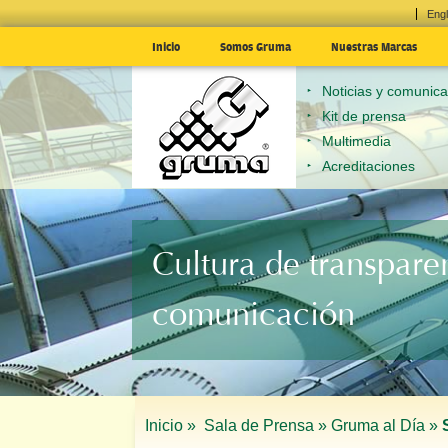
Engl
Inicio
Somos Gruma
Nuestras Marcas
Noticias y comunic
Kit de prensa
Multimedia
Acreditaciones
Cultura de transpare
comunicación
Inicio »
Sala de Prensa »
Gruma al Día »