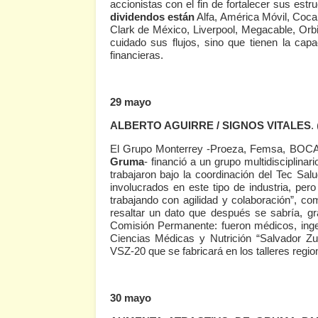
accionistas con el fin de fortalecer sus estr
dividendos están
Alfa, América Móvil, Co
Clark de México, Liverpool, Megacable, Orbia
cuidado sus flujos, sino que tienen la cap
financieras.
29 mayo
ALBERTO AGUIRRE / SIGNOS VITALES
.
El Grupo Monterrey -Proeza, Femsa, BOCAR,
Gruma
- financió a un grupo multidisciplinar
trabajaron bajo la coordinación del Tec Sa
involucrados en este tipo de industria, p
trabajando con agilidad y colaboración”, co
resaltar un dato que después se sabría, gr
Comisión Permanente: fueron médicos, ingen
Ciencias Médicas y Nutrición “Salvador Zubi
VSZ-20 que se fabricará en los talleres reg
30 mayo