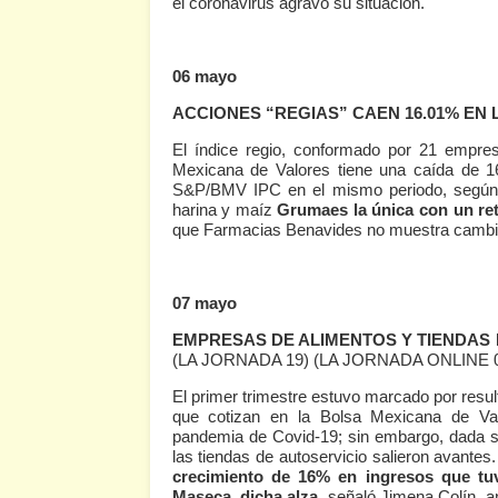
el coronavirus agravó su situación.
06 mayo
ACCIONES “REGIAS” CAEN 16.01% EN L
El índice regio, conformado por 21 empres
Mexicana de Valores tiene una caída de 1
S&P/BMV IPC en el mismo periodo, según u
harina y maíz
Grumaes la única con un ret
que Farmacias Benavides no muestra cambio
07 mayo
EMPRESAS DE ALIMENTOS Y TIENDAS D
(LA JORNADA 19)
(LA JORNADA ONLINE 
El primer trimestre estuvo marcado por resul
que cotizan en la Bolsa Mexicana de Va
pandemia de Covid-19; sin embargo, dada s
las tiendas de autoservicio salieron avantes
crecimiento de 16% en ingresos que t
Maseca
,
dicha alza
, señaló Jimena Colín, a