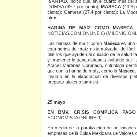
la ANTAD. Indicó que, en el cuarto mes del
DUMSA (49.7 por ciento);
MASECA
(43.9 p
ciento); Gamesa (27.4 por ciento); La Moder
otras.
HARINA DE MAÍZ COMO MASECA, 
NOTICIAS.COM ONLINE 0)
(MILENIO ONL
Las harinas de maíz como
Maseca
es uno 
esta harina de maíz nixtamalizada, de fáci
platillos que ayuden al cuidado de la salud f
y mantener la sana distancia evitando salir 
Araceli Martínez Coronado, nutrióloga certi
que con la harina de maíz, como la
Maseca
,
insumo en la elaboración de diversos pla
preparar atoles o tamales.
25 mayo
EN BMV, CRISIS COMPLICA PAGO
ECONOMISTA ONLINE 0)
En medio de la paralización de actividade
empresas de la Bolsa Mexicana de Valores de