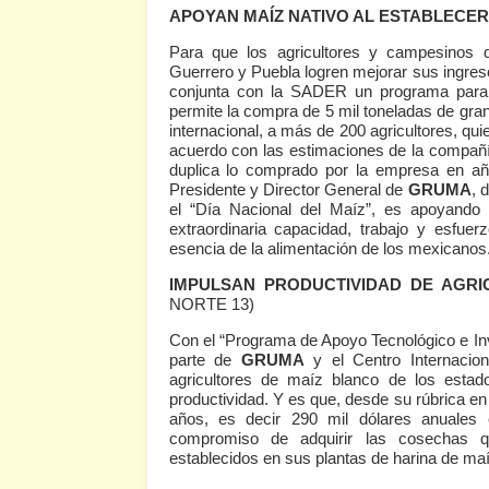
APOYAN MAÍZ NATIVO AL ESTABLECE
Para que los agricultores y campesinos 
Guerrero y Puebla logren mejorar sus ingres
conjunta con la SADER un programa para 
permite la compra de 5 mil toneladas de gran
internacional, a más de 200 agricultores, qu
acuerdo con las estimaciones de la compañí
duplica lo comprado por la empresa en añ
Presidente y Director General de
GRUMA
, 
el “Día Nacional del Maíz”, es apoyando
extraordinaria capacidad, trabajo y esfue
esencia de la alimentación de los mexicanos
IMPULSAN PRODUCTIVIDAD DE AGRI
NORTE 13)
Con el “Programa de Apoyo Tecnológico e Inv
parte de
GRUMA
y el Centro Internacio
agricultores de maíz blanco de los esta
productividad. Y es que, desde su rúbrica en
años, es decir 290 mil dólares anuales 
compromiso de adquirir las cosechas q
establecidos en sus plantas de harina de maí