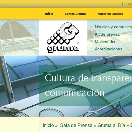
Engl
Inicio
Somos Gruma
Nuestras Marcas
Noticias y comunic
Kit de prensa
Multimedia
Acreditaciones
Cultura de transpare
comunicación
Inicio »
Sala de Prensa »
Gruma al Día »