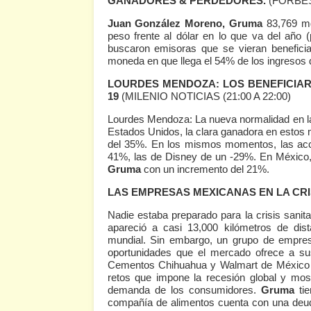
GANADORES & PERDEDORES.
(FORBES
Juan González Moreno, Gruma
83,769 md
peso frente al dólar en lo que va del año (p
buscaron emisoras que se vieran beneficia
moneda en que llega el 54% de los ingresos d
LOURDES MENDOZA: LOS BENEFICIARI
19
(MILENIO NOTICIAS (21:00 A 22:00)
Lourdes Mendoza: La nueva normalidad en la 
Estados Unidos, la clara ganadora en estos 
del 35%. En los mismos momentos, las acc
41%, las de Disney de un -29%. En Méxic
Gruma
con un incremento del 21%.
LAS EMPRESAS MEXICANAS EN LA CRIS
Nadie estaba preparado para la crisis sanit
apareció a casi 13,000 kilómetros de dis
mundial. Sin embargo, un grupo de empres
oportunidades que el mercado ofrece a s
Cementos Chihuahua y Walmart de México s
retos que impone la recesión global y most
demanda de los consumidores.
Gruma
ti
compañía de alimentos cuenta con una deud