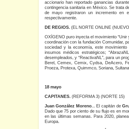
accionario han reportado ganancias durante
contingencia sanitaria en México. Se trata
de mayo registraron un incremento en 
respectivamente.
DE REGIOS.
(EL NORTE ONLINE (NUEVO
OXÍGENO puro inyecta el movimiento “Unir y
coordinación con la fundación Comunidar, par
sociedad y la economía, este movimiento a
insumos médicos estratégicos; “AbrazaNL”
desempleados, y “ReactivaNL”, para un prog
Berel, Cemex, Cemix, Cydsa, DeAcero, Fe
Proeza, Protexa, Quimmco, Soriana, Sultana,
18 mayo
CAPITANES.
(REFORMA 3)
(NORTE 15)
Juan González Moreno
... El capitán de
Gr
Dado que 75 por ciento de su flujo es en mo
en las últimas semanas. Para 2020, planean
Europa.