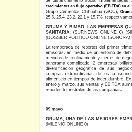
de distanciamiento social implementadas 
crecimientos en flujo operativo (EBITDA) en el
Grupo Cementos Chihuahua (GCC),
Grum
25.6, 25.4, 23.2, 22.1 y 15.7%, respectivame
GRUMA Y BIMBO, LAS EMPRESAS QU
SANITARIA.
(SUP.NEWS ONLINE 0)
(S
(DOSSIER POLÍTICO ONLINE (SONORA) 
La temporada de reportes del primer trime
emisoras, en medio de un entorno de debili
medidas de confinamiento y cierres de nego
panorama complicado, 2 empresas brillar
diversificación geográfica de sus negoci
compras extraordinarias de los consumido
alimenticio en tiempos de incertidumbre. E
enero y marzo, sus ventas y EBITDA aumen
reportes trimestrales de las compañías.
09 mayo
GRUMA, UNA DE LAS MEJORES EMPRE
(MILENIO ONLINE 0)