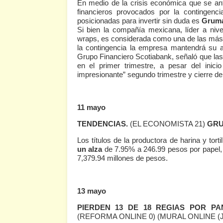
En medio de la crisis económica que se anti
financieros provocados por la contingenc
posicionadas para invertir sin duda es
Grum
Si bien la compañía mexicana, líder a nive
wraps, es considerada como una de las más d
la contingencia la empresa mantendrá su atr
Grupo Financiero Scotiabank, señaló que la
en el primer trimestre, a pesar del inic
impresionante” segundo trimestre y cierre 
11 mayo
TENDENCIAS.
(EL ECONOMISTA 21)
GR
Los títulos de la productora de harina y torti
un alza
de 7.95% a 246.99 pesos por papel, e
7,379.94 millones de pesos.
13 mayo
PIERDEN 13 DE 18 REGIAS POR PA
(REFORMA ONLINE 0)
(MURAL ONLINE (J