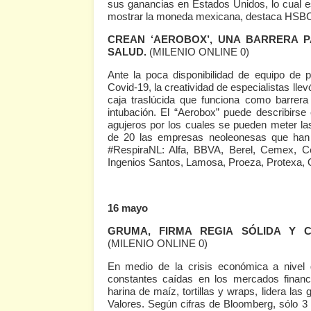
sus ganancias en Estados Unidos, lo cual es
mostrar la moneda mexicana, destaca HSBC 
CREAN ‘AEROBOX’, UNA BARRERA P
SALUD.
(MILENIO ONLINE 0)
Ante la poca disponibilidad de equipo de 
Covid-19, la creatividad de especialistas lle
caja traslúcida que funciona como barrer
intubación. El “Aerobox” puede describirse
agujeros por los cuales se pueden meter 
de 20 las empresas neoleonesas que han
#RespiraNL: Alfa, BBVA, Berel, Cemex, C
Ingenios Santos, Lamosa, Proeza, Protexa, Q
16 mayo
GRUMA, FIRMA REGIA SÓLIDA Y C
(MILENIO ONLINE 0)
En medio de la crisis económica a nivel 
constantes caídas en los mercados financ
harina de maíz, tortillas y wraps, lidera la
Valores. Según cifras de Bloomberg, sólo 3