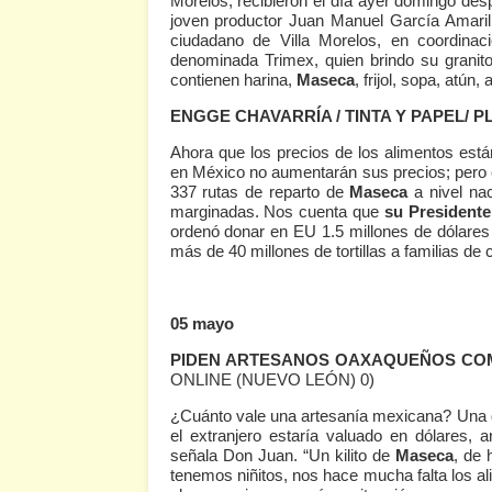
Morelos, recibieron el día ayer domingo de
joven productor Juan Manuel García Amarill
ciudadano de Villa Morelos, en coordinac
denominada Trimex, quien brindo su granit
contienen harina,
Maseca
, frijol, sopa, atún,
ENGGE CHAVARRÍA / TINTA Y PAPEL/ 
Ahora que los precios de los alimentos está
en México no aumentarán sus precios; pero e
337 rutas de reparto de
Maseca
a nivel na
marginadas. Nos cuenta que
su Presidente
ordenó donar en EU 1.5 millones de dólare
más de 40 millones de tortillas a familias de
05 mayo
PIDEN ARTESANOS OAXAQUEÑOS COMI
ONLINE (NUEVO LEÓN) 0)
¿Cuánto vale una artesanía mexicana? Una 
el extranjero estaría valuado en dólares,
señala Don Juan. “Un kilito de
Maseca
, de 
tenemos niñitos, nos hace mucha falta los al