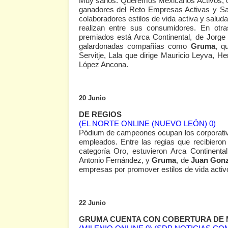
Muy sanos. Queremos Mexicanos Activos, or
ganadores del Reto Empresas Activas y Sal
colaboradores estilos de vida activa y salu
realizan entre sus consumidores. En otra
premiados está Arca Continental, de Jorg
galardonadas compañías como
Gruma
, q
Servitje, Lala que dirige Mauricio Leyva, 
López Ancona.
20 Junio
DE REGIOS
(EL NORTE ONLINE (NUEVO LEÓN) 0)
Pódium de campeones ocupan los corporativos
empleados. Entre las regias que recibiero
categoría Oro, estuvieron Arca Continent
Antonio Fernández, y
Gruma
, de
Juan Gon
empresas por promover estilos de vida acti
22 Junio
GRUMA CUENTA CON COBERTURA DE MAÍ