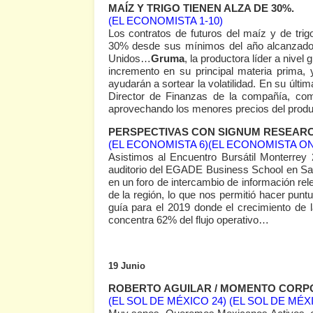
MAÍZ Y TRIGO TIENEN ALZA DE 30%.
(EL ECONOMISTA 1-10)
Los contratos de futuros del maíz y de tri
30% desde sus mínimos del año alcanzados
Unidos…
Gruma
, la productora líder a nivel
incremento en su principal materia prima, 
ayudarán a sortear la volatilidad. En su últi
Director de Finanzas de la compañía, com
aprovechando los menores precios del prod
PERSPECTIVAS CON SIGNUM RESEARC
(EL ECONOMISTA 6)
(EL ECONOMISTA ON
Asistimos al Encuentro Bursátil Monterrey 2
auditorio del EGADE Business School en Sa
en un foro de intercambio de información rel
de la región, lo que nos permitió hacer pu
guía para el 2019 donde el crecimiento de
concentra 62% del flujo operativo…
19 Junio
ROBERTO AGUILAR / MOMENTO CORP
(EL SOL DE MÉXICO 24)
(EL SOL DE MÉX