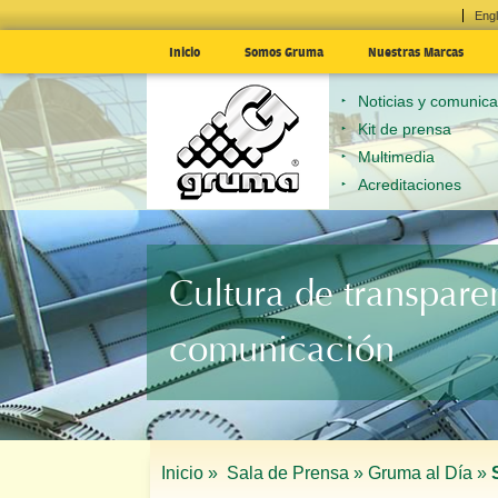
Engl
Inicio
Somos Gruma
Nuestras Marcas
Noticias y comunic
Kit de prensa
Multimedia
Acreditaciones
Cultura de transpare
comunicación
Inicio »
Sala de Prensa »
Gruma al Día »