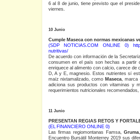
6 al 8 de junio, tiene previsto que el pre
viernes.
10 Junio
Cumple Maseca con normas mexicanas ver
(SDP NOTICIAS.COM ONLINE 0)
htt
nutritivas/
De acuerdo con información de la Secretaría
consumen en el país son hechas a partir de
enriquece al alimento con calcio, carece de o
D, A y E, magnesio. Estos nutrientes sí est
maíz nixtamalizado, como
Maseca
, marca 
adiciona sus productos con vitaminas y m
requerimientos nutricionales recomendados, l
11 Junio
PRESENTAN REGIAS RETOS Y FORTAL
(EL FINANCIERO ONLINE 0)
Las firmas regiomontanas Famsa,
Gruma
Encuentro Bursátil Monterrey 2019 sus difer