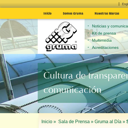
Engl
Inicio
Somos Gruma
Nuestras Marcas
Noticias y comunic
Kit de prensa
Multimedia
Acreditaciones
Cultura de transpare
comunicación
Inicio »
Sala de Prensa »
Gruma al Día »