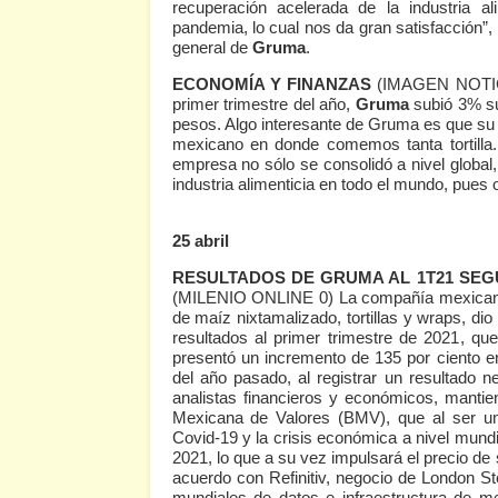
recuperación acelerada de la industria al
pandemia, lo cual nos da gran satisfacción”
general de
Gruma
.
ECONOMÍA Y FINANZAS
(IMAGEN NOTI
primer trimestre del año,
Gruma
subió 3% su
pesos. Algo interesante de Gruma es que su
mexicano en donde comemos tanta tortilla.
empresa no sólo se consolidó a nivel global
industria alimenticia en todo el mundo, pues 
25 abril
RESULTADOS DE GRUMA AL 1T21 SEG
(MILENIO ONLINE 0)
La compañía mexica
de maíz nixtamalizado, tortillas y wraps, di
resultados al primer trimestre de 2021, q
presentó un incremento de 135 por ciento 
del año pasado, al registrar un resultado n
analistas financieros y económicos, mantie
Mexicana de Valores (BMV), que al ser una
Covid-19 y la crisis económica a nivel mundi
2021, lo que a su vez impulsará el precio de
acuerdo con Refinitiv, negocio de London 
mundiales de datos e infraestructura de me