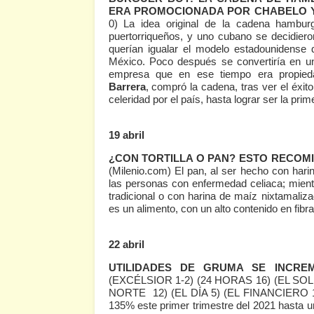
ERA PROMOCIONADA POR CHABELO 
0)
La idea original de la cadena hambur
puertorriqueños, y uno cubano se decidier
querían igualar el modelo estadounidense d
México. Poco después se convertiría en u
empresa que en ese tiempo era propied
Barrera
, compró la cadena, tras ver el éxi
celeridad por el país, hasta lograr ser la pr
19 abril
¿CON TORTILLA O PAN? ESTO RECOM
(Milenio.com)
El pan, al ser hecho con harin
las personas con enfermedad celiaca; mientr
tradicional o con harina de maíz nixtamal
es un alimento, con un alto contenido en fibr
22 abril
UTILIDADES DE GRUMA SE INCREM
(EXCÉLSIOR 1-2)
(24 HORAS 16)
(EL SOL
NORTE 12)
(EL DÍA 5)
(EL FINANCIERO 
135% este primer trimestre del 2021 hasta un