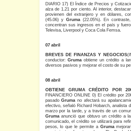
DIARIO 17)
El Índice de Precios y Cotizaci
alza de 1.21 por ciento. Al interior, desta
provienen del extranjero y en dólares, 
(45.06) y
Gruma
(22.05%). En contraste
concentran sus ingresos en el país y fuero
Televisa, Liverpool y Coca Cola Femsa.
07 abril
BREVES DE FINANZAS Y NEGOCIOS
(
conductor:
Gruma
obtiene un crédito a la
diversos pasivos y mejorar el costo de su per
08 abril
OBTIENE GRUMA CRÉDITO POR 20
FINANCIERO ONLINE 0)
El crédito por 20
pasado
Gruma
no afectará su apalancami
efectivo, señaló Richard Hobarch, analista
marzo por la tarde, y a través de un comu
Gruma
anunció que obtuvo un crédito a l
comunicado, el crédito se utilizará para re
pesos, lo que le permite a
Gruma
mejorar