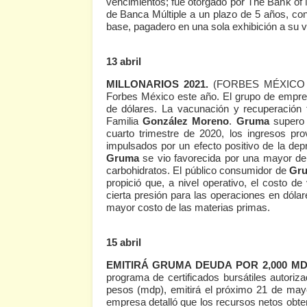
vencimientos; fue otorgado por The Bank of 
de Banca Múltiple a un plazo de 5 años, c
base, pagadero en una sola exhibición a su 
13 abril
MILLONARIOS 2021.
(FORBES MÉXICO 4
Forbes México este año. El grupo de empre
de dólares. La vacunación y recuperación 
Familia
González Moreno
.
Gruma
supero 
cuarto trimestre de 2020, los ingresos p
impulsados por un efecto positivo de la depr
Gruma
se vio favorecida por una mayor dema
carbohidratos. El público consumidor de
Gr
propició que, a nivel operativo, el costo de
cierta presión para las operaciones en dól
mayor costo de las materias primas.
15 abril
EMITIRÁ GRUMA DEUDA POR 2,000 MD
programa de certificados bursátiles autoriz
pesos (mdp), emitirá el próximo 21 de may
empresa detalló que los recursos netos obten