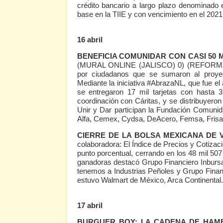
crédito bancario a largo plazo denominado
base en la TIIE y con vencimiento en el 2021
16 abril
BENEFICIA COMUNIDAR CON CASI 50 
(MURAL ONLINE (JALISCO) 0)
(REFORMA
por ciudadanos que se sumaron al proyec
Mediante la iniciativa #AbrazaNL, que fue el
se entregaron 17 mil tarjetas con hasta 3
coordinación con Cáritas, y se distribuyeron
Unir y Dar participan la Fundación Comuni
Alfa, Cemex, Cydsa, DeAcero, Femsa, Fris
CIERRE DE LA BOLSA MEXICANA DE 
colaboradora: El Índice de Precios y Cotizac
punto porcentual, cerrando en los 48 mil 50
ganadoras destacó Grupo Financiero Inburs
tenemos a Industrias Peñoles y Grupo Finan
estuvo Walmart de México, Arca Continental.
17 abril
BURGUER BOY: LA CADENA DE HAM