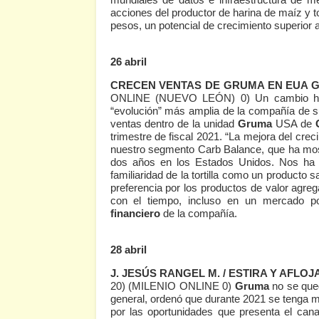
acciones del productor de harina de maíz y t
pesos, un potencial de crecimiento superior a
26 abril
CRECEN VENTAS DE GRUMA EN EUA 
ONLINE (NUEVO LEÓN) 0)
Un cambio ha
“evolución” más amplia de la compañía de su
ventas dentro de la unidad
Gruma
USA de
trimestre de fiscal 2021. “La mejora del cre
nuestro segmento Carb Balance, que ha most
dos años en los Estados Unidos. Nos ha 
familiaridad de la tortilla como un producto sa
preferencia por los productos de valor agr
con el tiempo, incluso en un mercado p
financiero
de la compañía.
28 abril
J. JESÚS RANGEL M. / ESTIRA Y AFLO
20)
(MILENIO ONLINE 0)
Gruma
no se que
general, ordenó que durante 2021 se tenga má
por las oportunidades que presenta el cana