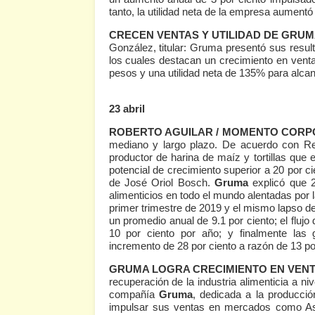
tanto, la utilidad neta de la empresa aumentó
CRECEN VENTAS Y UTILIDAD DE GRUMA
González, titular: Gruma presentó sus result
los cuales destacan un crecimiento en venta
pesos y una utilidad neta de 135% para alcan
23 abril
ROBERTO AGUILAR / MOMENTO CORP
mediano y largo plazo. De acuerdo con Refi
productor de harina de maíz y tortillas qu
potencial de crecimiento superior a 20 por c
de José Oriol Bosch.
Gruma
explicó que 
alimenticios en todo el mundo alentadas por 
primer trimestre de 2019 y el mismo lapso de
un promedio anual de 9.1 por ciento; el fluj
10 por ciento por año; y finalmente las
incremento de 28 por ciento a razón de 13 po
GRUMA LOGRA CRECIMIENTO EN VENTA
recuperación de la industria alimenticia a ni
compañía
Gruma
, dedicada a la producció
impulsar sus ventas en mercados como As