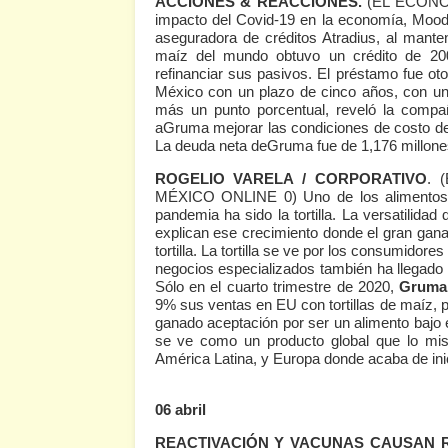
ACCIONES & REACCIONES.
(EL ECONO
impacto del Covid-19 en la economía, Moody´s
aseguradora de créditos Atradius, al mante
maíz del mundo obtuvo un crédito de 200
refinanciar sus pasivos. El préstamo fue o
México con un plazo de cinco años, con una
más un punto porcentual, reveló la compa
aGruma mejorar las condiciones de costo de 
La deuda neta deGruma fue de 1,176 millones
ROGELIO VARELA / CORPORATIVO
.
MÉXICO ONLINE 0)
Uno de los alimentos 
pandemia ha sido la tortilla. La versatilida
explican ese crecimiento donde el gran gan
tortilla. La tortilla se ve por los consumidor
negocios especializados también ha llegado
Sólo en el cuarto trimestre de 2020,
Gruma
9% sus ventas en EU con tortillas de maíz, 
ganado aceptación por ser un alimento bajo e
se ve como un producto global que lo mis
América Latina, y Europa donde acaba de ini
06 abril
REACTIVACIÓN Y VACUNAS CAUSAN