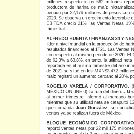
millones respecto a los 562 millones rep
productora de harina de maíz nixtamalizad
periodo por 22,179 millones de pesos con u
2020. Se observa un crecimiento favorable en
EBITDA creció 21%, las Ventas Netas 19% y
trimestral.
ALFREDO HUERTA / FINANZAS 24 Y NE
líder a nivel mundial en la producción de har
resultados financieros al 1T21. Las Ventas
con respecto al mismo periodo de 2020. El
de 62.3% a 63.8%, en tanto, la utilidad ne
reportada en el mismo trimestre del año inme
de 2021 se situó en los MXN$3,472 millone
maíz registró un aumento cercano al 20%, por 
ROGELIO VARELA / CORPORATIVO.
MÉXICO ONLINE 0)
La ruta del dinero…
Gr
al primer trimestre, informó al mercado bu
mientras que su utilidad neta se catapultó 135
que comanda
Juan González
, se consoli
ventas ya se realizan fuera de México.
BLOQUE ECONÓMICO CORPORATIVO
reportó ventas netas por 22 mil 179 millones
un aumento anual de 3 por ciento impulsa