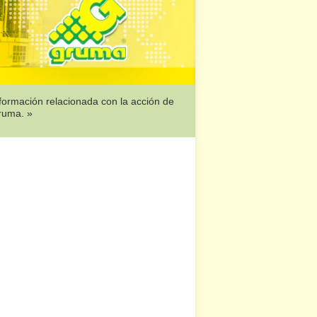
formación relacionada con la acción de
ruma. »