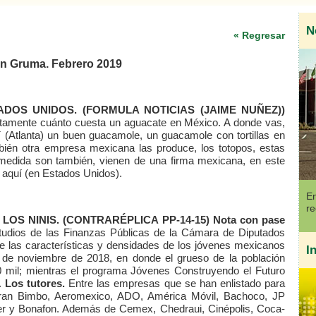
N
« Regresar
con Gruma. Febrero 2019
ADOS UNIDOS.
(FORMULA NOTICIAS (JAIME NUÑEZ))
amente cuánto cuesta un aguacate en México. A donde vas,
 (Atlanta) un buen guacamole, un guacamole con tortillas en
én otra empresa mexicana las produce, los totopos, estas
a medida son también, vienen de una firma mexicana, en este
 aquí (en Estados Unidos).
En
re
 LOS NINIS.
(CONTRARÉPLICA PP-14-15)
Nota con pase
udios de las Finanzas Públicas de la Cámara de Diputados
de las características y densidades de los jóvenes mexicanos
I
te de noviembre de 2018, en donde el grueso de la población
 mil; mientras el programa Jóvenes Construyendo el Futuro
l.
Los tutores.
Entre las empresas que se han enlistado para
ntran Bimbo, Aeromexico, ADO, América Móvil, Bachoco, JP
er y Bonafon. Además de Cemex, Chedraui, Cinépolis, Coca-