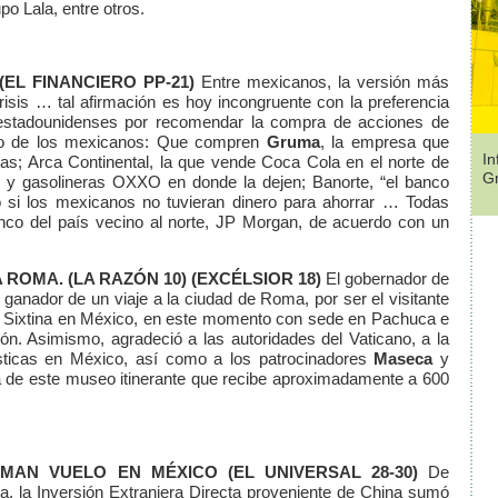
po Lala, entre otros.
(EL FINANCIERO PP-21)
Entre mexicanos, la versión más
isis … tal afirmación es hoy incongruente con la preferencia
s estadounidenses por recomendar la compra de acciones de
o de los mexicanos: Que compren
Gruma
, la empresa que
In
las; Arca Continental, la que vende Coca Cola en el norte de
G
s y gasolineras OXXO en donde la dejen; Banorte, “el banco
o si los mexicanos no tuvieran dinero para ahorrar … Todas
anco del país vecino al norte, JP Morgan, de acuerdo con un
A ROMA.
(LA RAZÓN 10)
(EXCÉLSIOR 18)
El gobernador de
ganador de un viaje a la ciudad de Roma, por ser el visitante
la Sixtina en México, en este momento con sede en Pachuca e
ón. Asimismo, agradeció a las autoridades del Vaticano, a la
ásticas en México, así como a los patrocinadores
Maseca
y
ia de este museo itinerante que recibe aproximadamente a 600
TOMAN VUELO EN MÉXICO
(EL UNIVERSAL 28-30)
De
, la Inversión Extranjera Directa proveniente de China sumó