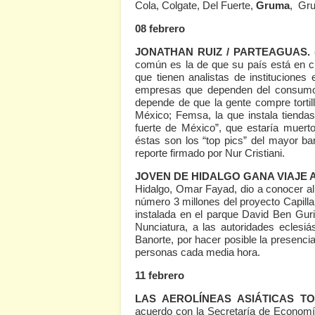
Cola, Colgate, Del Fuerte,
Gruma
, Gru
08 febrero
JONATHAN RUIZ / PARTEAGUAS.
común es la de que su país está en cr
que tienen analistas de institucione
empresas que dependen del consum
depende de que la gente compre tortil
México; Femsa, la que instala tienda
fuerte de México”, que estaría muert
éstas son los “top pics” del mayor b
reporte firmado por Nur Cristiani.
JOVEN DE HIDALGO GANA VIAJE 
Hidalgo, Omar Fayad, dio a conocer al 
número 3 millones del proyecto Capil
instalada en el parque David Ben Guri
Nunciatura, a las autoridades eclesi
Banorte, por hacer posible la presenc
personas cada media hora.
11 febrero
LAS AEROLÍNEAS ASIÁTICAS 
acuerdo con la Secretaría de Economía