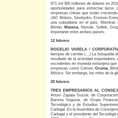
871 mil 300 millones de dólares en 2018
oportunidades para estrechar lazos
empresas chinas que están creciendo
JAC Motors, Sinohydro, Envison Energ
una subsidiaria en el país. Mientr
Bimbo,
Maseca
, Nemak, Softek, Grup
importante entre ambos países.
12 febrero
ROGELIO VARELA / CORPORAT
tiempos de cambio (…) La búsqueda de 
resultado de la actividad exportadora,
excedentes en moneda extranjera que
empresas como Cemex,
Gruma
, Bim
México. Sin embargo, los retos de la
20 febrero
TRES EMPRESARIOS AL CONSEJ
Arturo Zapata Guízar, de Corporaci
Barrera Segovia, de Grupo Financier
Tecnológico y de Estudios Superiore
Carbajal. En la Asamblea de Consejer
Carbajal y el presidente del Tecnológi