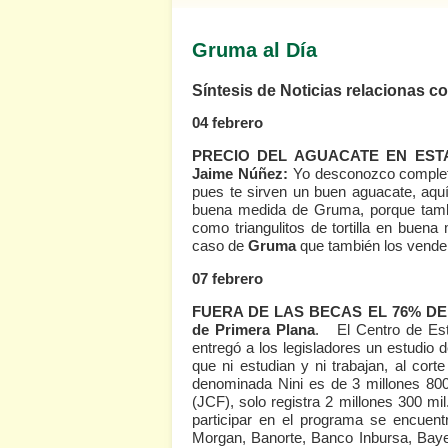
Gruma al Día
Síntesis de Noticias relacionas 
04 febrero
PRECIO DEL AGUACATE EN EST
Jaime Núñez:
Yo desconozco complet
pues te sirven un buen aguacate, aquí
buena medida de Gruma, porque tambi
como triangulitos de tortilla en buen
caso de
Gruma
que también los vende
07 febrero
FUERA DE LAS BECAS EL 76% DE
de Primera Plana
. El Centro de Est
entregó a los legisladores un estudio 
que ni estudian y ni trabajan, al cor
denominada Nini es de 3 millones 800
(JCF), solo registra 2 millones 300 mi
participar en el programa se encue
Morgan, Banorte, Banco Inbursa, Bay