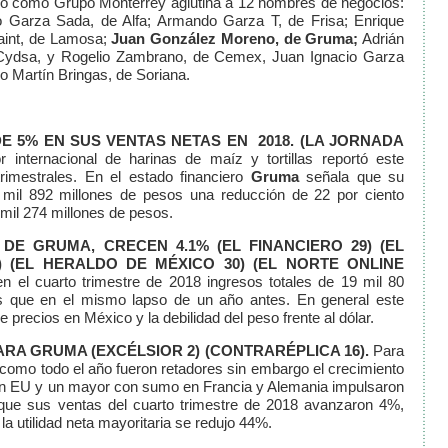
cido como Grupo Monterrey aglutina a 12 hombres de negocios:
 Garza Sada, de Alfa; Armando Garza T, de Frisa; Enrique
aint, de Lamosa;
Juan González Moreno, de Gruma;
Adrián
 Cydsa, y Rogelio Zambrano, de Cemex, Juan Ignacio Garza
o Martín Bringas, de Soriana.
 5% EN SUS VENTAS NETAS EN 2018.
(LA JORNADA
 internacional de harinas de maíz y tortillas reportó este
rimestrales. En el estado financiero
Gruma
señala que su
 mil 892 millones de pesos una reducción de 22 por ciento
 mil 274 millones de pesos.
S DE GRUMA, CRECEN 4.1%
(EL FINANCIERO 29)
(EL
)
(EL HERALDO DE MÉXICO 30)
(EL NORTE ONLINE
en el cuarto trimestre de 2018 ingresos totales de 19 mil 80
s que en el mismo lapso de un año antes. En general este
precios en México y la debilidad del peso frente al dólar.
PARA GRUMA
(EXCÉLSIOR 2)
(CONTRARÉPLICA 16)
.
Para
í como todo el año fueron retadores sin embargo el crecimiento
n EU y un mayor con sumo en Francia y Alemania impulsaron
que sus ventas del cuarto trimestre de 2018 avanzaron 4%,
a utilidad neta mayoritaria se redujo 44%.