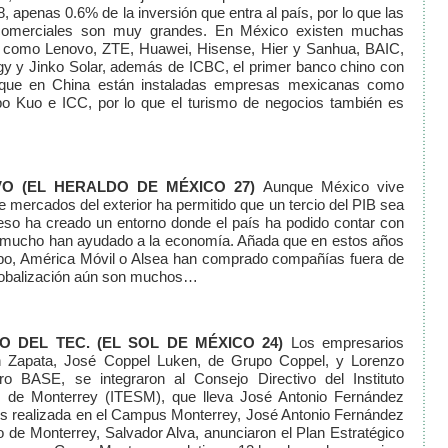
, apenas 0.6% de la inversión que entra al país, por lo que las
 comerciales son muy grandes. En México existen muchas
 como Lenovo, ZTE, Huawei, Hisense, Hier y Sanhua, BAIC,
y y Jinko Solar, además de ICBC, el primer banco chino con
as que en China están instaladas empresas mexicanas como
o Kuo e ICC, por lo que el turismo de negocios también es
IVO
(EL HERALDO DE MÉXICO 27)
Aunque México vive
mercados del exterior ha permitido que un tercio del PIB sea
 eso ha creado un entorno donde el país ha podido contar con
 mucho han ayudado a la economía. Añada que en estos años
bo, América Móvil o Alsea han comprado compañías fuera de
 globalización aún son muchos…
O DEL TEC.
(EL SOL DE MÉXICO 24)
Los empresarios
ón Zapata, José Coppel Luken, de Grupo Coppel, y Lorenzo
o BASE, se integraron al Consejo Directivo del Instituto
s de Monterrey (ITESM), que lleva José Antonio Fernández
os realizada en el Campus Monterrey, José Antonio Fernández
co de Monterrey, Salvador Alva, anunciaron el Plan Estratégico