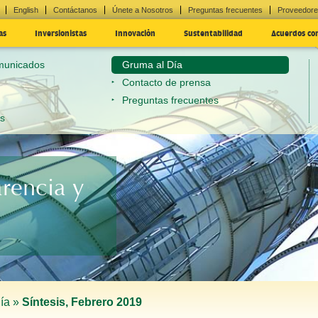
English
Contáctanos
Únete a Nosotros
Preguntas frecuentes
Proveedor
as
Inversionistas
Innovación
Sustentabilidad
Acuerdos co
omunicados
Gruma al Día
Contacto de prensa
Preguntas frecuentes
es
arencia y
ía »
Síntesis, Febrero 2019