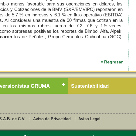
mbio menos favorable para sus operaciones en dólares, las
recios y Cotizaciones de la BMV (S&P/BMVIPC) reportaron en
tos de 5.7 % en ingresos y 6.1 % en flujo operativo (EBITDA)
s. Al considerar una muestra de 90 firmas que cotizan en la
s en los mismos rubros fueron de 7.2, 7.6 y 1.9 veces,
 como sorpresas positivas los reportes de Bimbo, Alfa, Alpek,
icaron
los de Peñoles, Grupo Cementos Chihuahua (GCC),
« Regresar
nversionistas GRUMA
Sustentabilidad
.A.B. de C.V.
Aviso de Privacidad
Aviso Legal