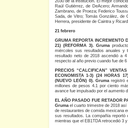
2030 de la institución. El mejor cono
Raúl Gutiérrez, de DeAcero; Armando
Zambrano, de Proeza; Federico Touss
Sada, de Vitro; Tomás González, de
Herrera, presidente de Caintra y Ricard
21 febrero
GRUMA REPORTA INCREMENTO DE
21)
(REFORMA 3)
. Gruma
productor
miércoles sus resultados anuales y t
resultado neto de 2018 ascendió a 4
respecto al año previo cuando fue de 6
PRECIOS “CALCIFICAN” VENTA
ECONOMISTA 1-3)
(24 HORAS 17
(NUEVO LEÓN) 0)
. Gruma
registró 
millones de pesos 4.1 por ciento má
avance fue impulsado por el aumento de 
EL AÑO PASADO FUE RETADOR 
Gruma
el cuarto trimestre de 2018 as
de restaurantes de comida mexicana e
sus resultados. La compañía reportó 
mientras que el EB1TDA retrocedió 3 y l