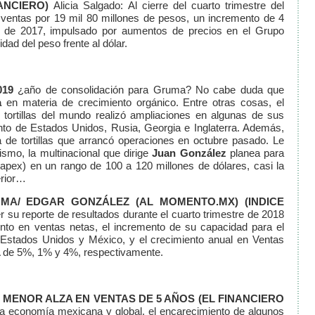
ANCIERO)
Alicia Salgado: Al cierre del cuarto trimestre del
ó ventas por 19 mil 80 millones de pesos, un incremento de 4
o de 2017, impulsado por aumentos de precios en el Grupo
idad del peso frente al dólar.
19
¿año de consolidación para Gruma? No cabe duda que
a
en materia de crecimiento orgánico. Entre otras cosas, el
tortillas del mundo realizó ampliaciones en algunas de sus
to de Estados Unidos, Rusia, Georgia e Inglaterra. Además,
 de tortillas que arrancó operaciones en octubre pasado. Le
mo, la multinacional que dirige
Juan González
planea para
Capex) en un rango de 100 a 120 millones de dólares, casi la
erior…
UMA/ EDGAR GONZÁLEZ
(AL MOMENTO.MX)
(INDICE
r su reporte de resultados durante el cuarto trimestre de 2018
ento en ventas netas, el incremento de su capacidad para el
 Estados Unidos y México, y el crecimiento anual en Ventas
A de 5%, 1% y 4%, respectivamente.
U MENOR ALZA EN VENTAS DE 5 AÑOS
(EL FINANCIERO
 la economía mexicana y global, el encarecimiento de algunos