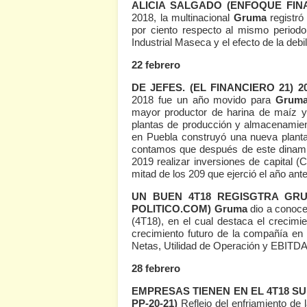
ALICIA SALGADO
(ENFOQUE FIN
2018, la multinacional
Gruma
registr
por ciento respecto al mismo period
Industrial Maseca y el efecto de la debil
22 febrero
DE JEFES.
(EL FINANCIERO 21)
20
2018 fue un año movido para
Grum
mayor productor de harina de maíz y 
plantas de producción y almacenamien
en Puebla construyó una nueva planta
contamos que después de este dinamis
2019 realizar inversiones de capital (
mitad de los 209 que ejerció el año ant
UN BUEN 4T18 REGISGTRA GR
POLITICO.COM)
Gruma
dio a conoce
(4T18), en el cual destaca el crecimi
crecimiento futuro de la compañía en
Netas, Utilidad de Operación y EBITD
28 febrero
EMPRESAS TIENEN EN EL 4T18 S
PP-20-21)
Reflejo del enfriamiento de