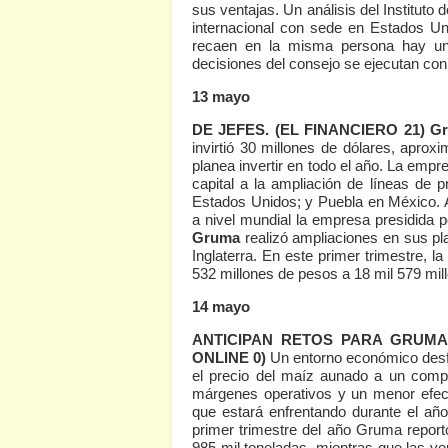
sus ventajas. Un análisis del Instituto 
internacional con sede en Estados Un
recaen en la misma persona hay una
decisiones del consejo se ejecutan con
13 mayo
DE JEFES.
(EL FINANCIERO 21)
Gr
invirtió 30 millones de dólares, apro
planea invertir en todo el año. La empr
capital a la ampliación de líneas de 
Estados Unidos; y Puebla en México. 
a nivel mundial la empresa presidida 
Gruma
realizó ampliaciones en sus p
Inglaterra. En este primer trimestre, l
532 millones de pesos a 18 mil 579 mi
14 mayo
ANTICIPAN RETOS PARA GRUM
ONLINE 0)
Un entorno económico desf
el precio del maíz aunado a un compl
márgenes operativos y un menor efecto
que estará enfrentando durante el añ
primer trimestre del año Gruma report
985 mil toneladas, mientras que las ve