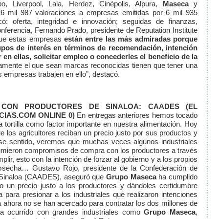
, Liverpool, Lala, Herdez, Cinépolis, Alpura,
Maseca
y
6 mil 987 valoraciones a empresas emitidas por 6 mil 935
ó: oferta, integridad e innovación; seguidas de finanzas,
nferencia, Fernando Prado, presidente de Reputation Institute
que estas empresas
están entre las más admiradas porque
upos de interés en términos de recomendación, intención
en ellas, solicitar empleo o concederles el beneficio de la
iamente el que sean marcas reconocidas tienen que tener una
s empresas trabajen en ello”, destacó.
 CON PRODUCTORES DE SINALOA: CAADES
(EL
CIAS.COM ONLINE 0)
En entregas anteriores hemos tocado
la tortilla como factor importante en nuestra alimentación. Hoy
 los agricultores reciban un precio justo por sus productos y
 ese sentido, veremos que muchas veces algunos industriales
sumieron compromisos de compra con los productores a través
lir, esto con la intención de forzar al gobierno y a los propios
 cosecha… Gustavo Rojo, presidente de la Confederación de
e Sinaloa (CAADES), aseguró que
Grupo Maseca
ha cumplido
do un precio justo a los productores y dándoles certidumbre
 para presionar a los industriales que realizaron intenciones
ahora no se han acercado para contratar los dos millones de
 ha ocurrido con grandes industriales como
Grupo Maseca
,