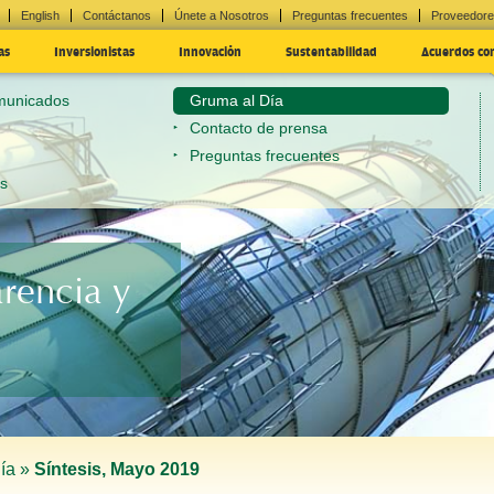
English
Contáctanos
Únete a Nosotros
Preguntas frecuentes
Proveedor
as
Inversionistas
Innovación
Sustentabilidad
Acuerdos co
omunicados
Gruma al Día
Contacto de prensa
Preguntas frecuentes
es
arencia y
ía »
Síntesis, Mayo 2019