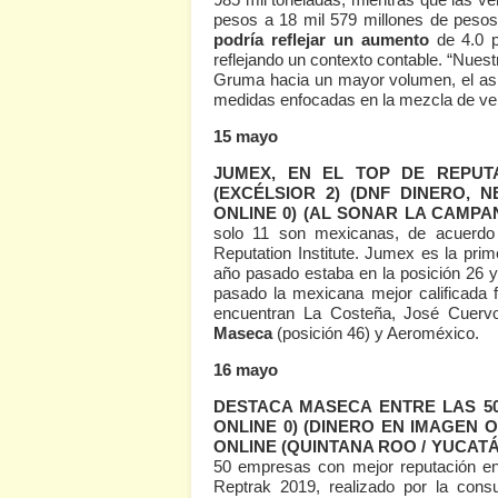
pesos a 18 mil 579 millones de pesos
podría reflejar un aumento
de 4.0 p
reflejando un contexto contable. “Nues
Gruma hacia un mayor volumen, el asp
medidas enfocadas en la mezcla de ven
15 mayo
JUMEX, EN EL TOP DE REPUT
(EXCÉLSIOR 2)
(DNF DINERO, N
ONLINE 0)
(AL SONAR LA CAMPAN
solo 11 son mexicanas, de acuerdo 
Reputation Institute. Jumex es la pri
año pasado estaba en la posición 26 y
pasado la mexicana mejor calificada 
encuentran La Costeña, José Cuervo,
Maseca
(posición 46) y Aeroméxico.
16 mayo
DESTACA MASECA ENTRE LAS 5
ONLINE 0)
(DINERO EN IMAGEN O
ONLINE (QUINTANA ROO / YUCATÁ
50 empresas con mejor reputación en
Reptrak 2019, realizado por la cons