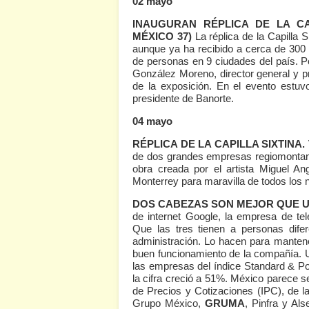
02 mayo
INAUGURAN RÉPLICA DE LA CA
MÉXICO 37)
La réplica de la Capilla S
aunque ya ha recibido a cerca de 300 
de personas en 9 ciudades del país. Po
González Moreno, director general y 
de la exposición. En el evento estu
presidente de Banorte.
04 mayo
RÉPLICA DE LA CAPILLA SIXTINA.
de dos grandes empresas regiomontan
obra creada por el artista Miguel A
Monterrey para maravilla de todos lo
DOS CABEZAS SON MEJOR QUE 
de internet Google, la empresa de te
Que las tres tienen a personas dif
administración. Lo hacen para mantener 
buen funcionamiento de la compañía. 
las empresas del índice Standard & P
la cifra creció a 51%. México parece s
de Precios y Cotizaciones (IPC), de 
Grupo México,
GRUMA
, Pinfra y Al