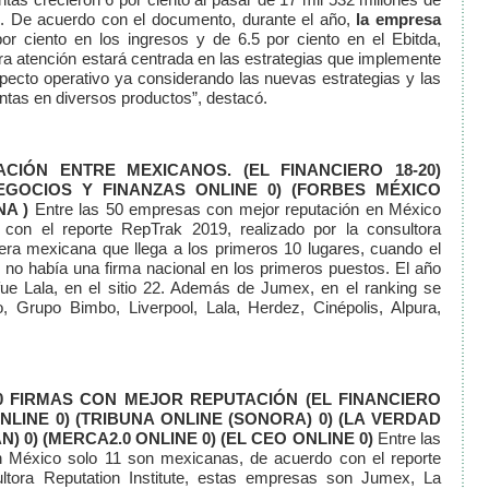
. De acuerdo con el documento, durante el año,
la empresa
or ciento en los ingresos y de 6.5 por ciento en el Ebitda,
tra atención estará centrada en las estrategias que implemente
ecto operativo ya considerando las nuevas estrategias y las
tas en diversos productos”, destacó.
ACIÓN ENTRE MEXICANOS.
(EL FINANCIERO 18-20)
EGOCIOS Y FINANZAS ONLINE 0)
(FORBES MÉXICO
A )
Entre las 50 empresas con mejor reputación en México
con el reporte RepTrak 2019, realizado por la consultora
mera mexicana que llega a los primeros 10 lugares, cuando el
 no había una firma nacional en los primeros puestos. El año
fue Lala, en el sitio 22. Además de Jumex, en el ranking se
 Grupo Bimbo, Liverpool, Lala, Herdez, Cinépolis, Alpura,
0 FIRMAS CON MEJOR REPUTACIÓN
(EL FINANCIERO
NLINE 0)
(TRIBUNA ONLINE (SONORA) 0)
(LA VERDAD
N) 0)
(MERCA2.0 ONLINE 0)
(EL CEO ONLINE 0)
Entre las
 México solo 11 son mexicanas, de acuerdo con el reporte
ultora Reputation Institute, estas empresas son Jumex, La