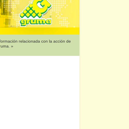
formación relacionada con la acción de
ruma. »