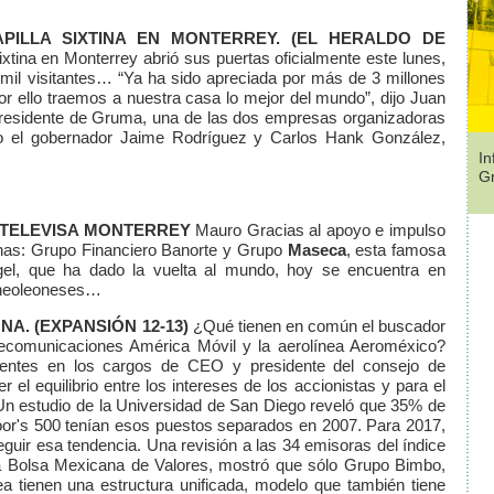
PILLA SIXTINA EN MONTERREY.
(EL HERALDO DE
ixtina en Monterrey abrió sus puertas oficialmente este lunes,
mil visitantes… “Ya ha sido apreciada por más de 3 millones
r ello traemos a nuestra casa lo mejor del mundo”, dijo Juan
presidente de Gruma, una de las dos empresas organizadoras
vo el gobernador Jaime Rodríguez y Carlos Hank González,
In
G
TELEVISA MONTERREY
Mauro Gracias al apoyo e impulso
as: Grupo Financiero Banorte y Grupo
Maseca
, esta famosa
ngel, que ha dado la vuelta al mundo, hoy se encuentra en
s neoleoneses…
UNA.
(EXPANSIÓN 12-13)
¿Qué tienen en común el buscador
lecomunicaciones América Móvil y la aerolínea Aeroméxico?
erentes en los cargos de CEO y presidente del consejo de
el equilibrio entre los intereses de los accionistas y para el
Un estudio de la Universidad de San Diego reveló que 35% de
oor's 500 tenían esos puestos separados en 2007. Para 2017,
eguir esa tendencia. Una revisión a las 34 emisoras del índice
la Bolsa Mexicana de Valores, mostró que sólo Grupo Bimbo,
sea tienen una estructura unificada, modelo que también tiene