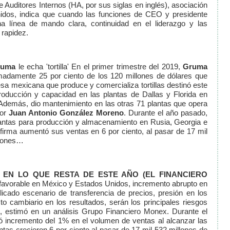
de Auditores Internos (HA, por sus siglas en inglés), asociación
idos, indica que cuando las funciones de CEO y presidente
 línea de mando clara, continuidad en el liderazgo y las
 rapidez.
uma
le echa 'tortilla' En el primer trimestre del 2019,
Gruma
ximadamente 25 por ciento de los 120 millones de dólares que
esa mexicana que produce y comercializa tortillas destinó este
producción y capacidad en las plantas de Dallas y Florida en
Además, dio mantenimiento en las otras 71 plantas que opera
por
Juan Antonio González Moreno
. Durante el año pasado,
lantas para producción y almacenamiento en Rusia, Georgia e
a firma aumentó sus ventas en 6 por ciento, al pasar de 17 mil
llones…
A EN LO QUE RESTA DE ESTE AÑO
(EL FINANCIERO
avorable en México y Estados Unidos, incremento abrupto en
icado escenario de transferencia de precios, presión en los
 cambiario en los resultados, serán los principales riesgos
o, estimó en un análisis Grupo Financiero Monex. Durante el
ó incremento del 1% en el volumen de ventas al alcanzar las
ntas crecieron 6 por ciento al pasar de 17 mil 532 millones de