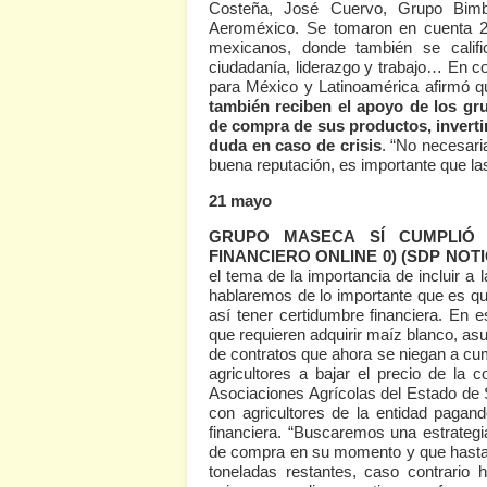
Costeña, José Cuervo, Grupo Bimbo
Aeroméxico. Se tomaron en cuenta 2
mexicanos, donde también se calific
ciudadanía, liderazgo y trabajo… En co
para México y Latinoamérica afirmó 
también reciben el apoyo de los gr
de compra de sus productos, invertir 
duda en caso de crisis
. “No necesar
buena reputación, es importante que la
21 mayo
GRUPO MASECA SÍ CUMPLIÓ
FINANCIERO ONLINE 0)
(SDP NOTI
el tema de la importancia de incluir a 
hablaremos de lo importante que es que
así tener certidumbre financiera. En
que requieren adquirir maíz blanco, a
de contratos que ahora se niegan a cump
agricultores a bajar el precio de la
Asociaciones Agrícolas del Estado d
con agricultores de la entidad pagan
financiera. “Buscaremos una estrategia
de compra en su momento y que hasta 
toneladas restantes, caso contrario