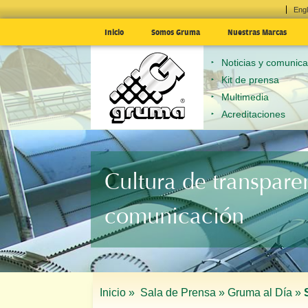
Engl
Inicio
Somos Gruma
Nuestras Marcas
Noticias y comunic
Kit de prensa
Multimedia
Acreditaciones
Cultura de transpare
comunicación
Inicio »
Sala de Prensa »
Gruma al Día »