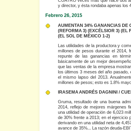
CUATRO veces más que hace dos añ
y director, y ésta rondaba apenas los 
Febrero 26, 2015
AUMENTAN 34% GANANCIAS DE G
(REFORMA 3)
(EXCÉLSIOR 3)
(EL 
(EL SOL DE MÉXICO 1-2)
Las utilidades de la productora y com
millones de pesos durante el 2014, f
repunte de las ganancias en térmi
básicamente de un mejor desempeño op
que las ventas de la empresa mostra
los últimos 3 meses del año pasado, 
el mismo lapso del 2013. Anualment
millones de pesos; esto es 1.8% mayor
IRASEMA ANDRÉS DAGNINI / CU
Gruma, resultado de una buena admi
2014, reflejo de mejores márgenes fi
una utilidad de operación de 6,023 mi
de 30% frente a 2013; en el ejercicio
derivando en una utilidad neta de 4,
avance de 35%... La razón deuda-EBIT