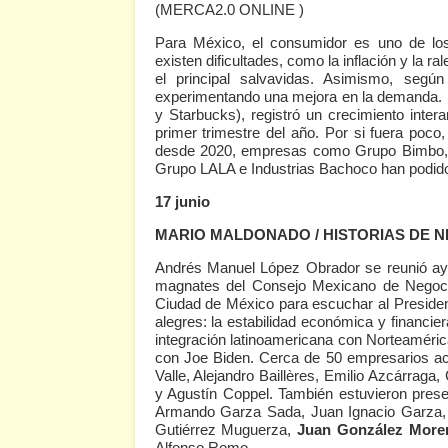
(MERCA2.0 ONLINE )
Para México, el consumidor es uno de los
existen dificultades, como la inflación y la 
el principal salvavidas. Asimismo, segú
experimentando una mejora en la demanda. D
y Starbucks), registró un crecimiento intera
primer trimestre del año. Por si fuera poco,
desde 2020, empresas como Grupo Bimbo,
Grupo LALA e Industrias Bachoco han podido s
17 junio
MARIO MALDONADO / HISTORIAS DE 
Andrés Manuel López Obrador se reunió aye
magnates del Consejo Mexicano de Negoci
Ciudad de México para escuchar al Presiden
alegres: la estabilidad económica y financier
integración latinoamericana con Norteaméric
con Joe Biden. Cerca de 50 empresarios acud
Valle, Alejandro Baillères, Emilio Azcárraga
y Agustín Coppel. También estuvieron prese
Armando Garza Sada, Juan Ignacio Garza, 
Gutiérrez Muguerza,
Juan González More
Alfonso Romo.