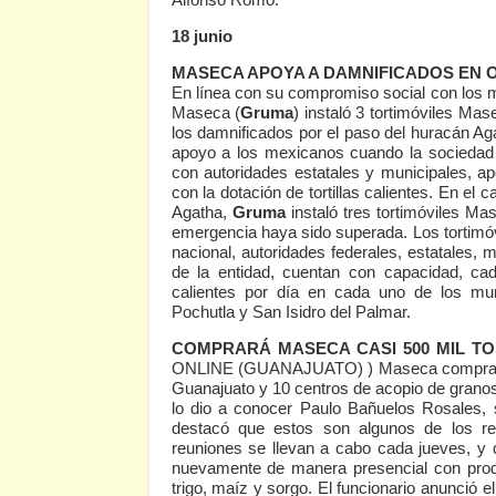
18 junio
MASECA APOYA A DAMNIFICADOS EN 
En línea con su compromiso social con los
Maseca (
Gruma
) instaló 3 tortimóviles Ma
los damnificados por el paso del huracán A
apoyo a los mexicanos cuando la sociedad e
con autoridades estatales y municipales, a
con la dotación de tortillas calientes. En e
Agatha,
Gruma
instaló tres tortimóviles M
emergencia haya sido superada. Los tortimóv
nacional, autoridades federales, estatales, m
de la entidad, cuentan con capacidad, cada 
calientes por día en cada uno de los mun
Pochutla y San Isidro del Palmar.
COMPRARÁ MASECA CASI 500 MIL T
ONLINE (GUANAJUATO) )
Maseca comprará
Guanajuato y 10 centros de acopio de granos 
lo dio a conocer Paulo Bañuelos Rosales, s
destacó que estos son algunos de los res
reuniones se llevan a cabo cada jueves, y
nuevamente de manera presencial con prod
trigo, maíz y sorgo. El funcionario anunció 