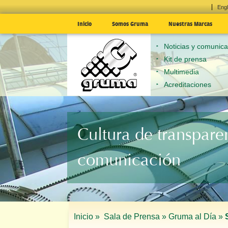
Engl
Inicio
Somos Gruma
Nuestras Marcas
Noticias y comunic
Kit de prensa
Multimedia
Acreditaciones
Cultura de transpare
comunicación
Inicio »
Sala de Prensa »
Gruma al Día »