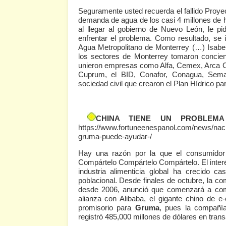
Seguramente usted recuerda el fallido Proye
demanda de agua de los casi 4 millones de 
al llegar al gobierno de Nuevo León, le 
enfrentar el problema. Como resultado, se
Agua Metropolitano de Monterrey (…) Isabel
los sectores de Monterrey tomaron concien
unieron empresas como Alfa, Cemex, Arca 
Cuprum, el BID, Conafor, Conagua, Semarn
sociedad civil que crearon el Plan Hídrico p
CHINA TIENE UN PROBLEMA
https://www.fortuneenespanol.com/news/nacio
gruma-puede-ayudar-/
Hay una razón por la que el consumidor c
Compártelo Compártelo Compártelo. El inter
industria alimenticia global ha crecido 
poblacional. Desde finales de octubre, la 
desde 2006, anunció que comenzará a comerc
alianza con Alibaba, el gigante chino de
promisorio para
Gruma
, pues la compañía
registró 485,000 millones de dólares en tra