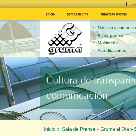
Engl
Inicio
Somos Gruma
Nuestras Marcas
Noticias y comunic
Kit de prensa
Multimedia
Acreditaciones
Cultura de transpare
comunicación
Inicio »
Sala de Prensa »
Gruma al Día »