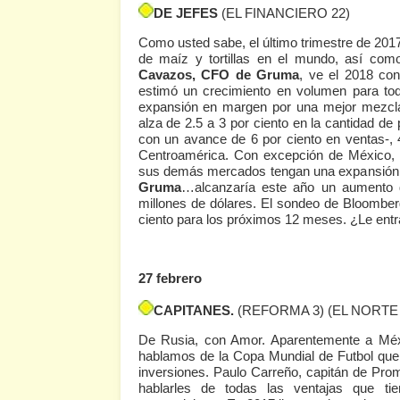
DE JEFES
(EL FINANCIERO 22)
Como usted sabe, el último trimestre de 2017
de maíz y tortillas en el mundo, así co
Cavazos, CFO de Gruma
, ve el 2018 con
estimó un crecimiento en volumen para to
expansión en margen por una mejor mezcla
alza de 2.5 a 3 por ciento en la cantidad de
con un avance de 6 por ciento en ventas-, 
Centroamérica. Con excepción de México, l
sus demás mercados tengan una expansión en 
Gruma
…alcanzaría este año un aumento d
millones de dólares. El sondeo de Bloomberg
ciento para los próximos 12 meses. ¿Le entr
27 febrero
CAPITANES.
(REFORMA 3)
(EL NORTE 
De Rusia, con Amor. Aparentemente a Méxi
hablamos de la Copa Mundial de Futbol que s
inversiones. Paulo Carreño, capitán de Prom
hablarles de todas las ventajas que t