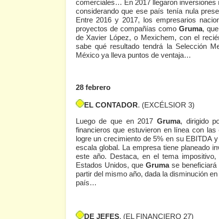
comerciales… En 2017 llegaron inversiones r
considerando que ese país tenía nula prese
Entre 2016 y 2017, los empresarios nacio
proyectos de compañías como
Gruma
, qu
de Xavier López, o Mexichem, con el recié
sabe qué resultado tendrá la Selección M
México ya lleva puntos de ventaja…
28 febrero
EL CONTADOR
.
(EXCÉLSIOR 3)
Luego de que en 2017
Gruma
, dirigido 
financieros que estuvieron en línea con la
logre un crecimiento de 5% en su EBITDA y
escala global. La empresa tiene planeado inv
este año. Destaca, en el tema impositivo,
Estados Unidos, que
Gruma
se beneficiará
partir del mismo año, dada la disminución en
país…
DE JEFES
.
(EL FINANCIERO 27)