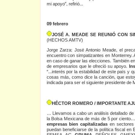
mi apoyo”, refirió...
09 febrero
JOSÉ A. MEADE SE REUNIÓ CON S
(HECHOS AMTV)
Jorge Zarza: José Antonio Meade, el preca
encuentro con simpatizantes en Monterrey. 
en caso de ganar las elecciones. También e
de empresarios que le ofreció su apoyo.
In
“...interés por la estabilidad de este país 
cosas más, como dice la canción, que estoy
indicada para ser el siguiente presidente de
HÉCTOR ROMERO / IMPORTANTE AJ
… Llevamos a cabo un análisis detallado de
la Bolsa Mexicana de más de 5 por ciento
empresas bien capitalizadas
en sectores 
puedan beneficiarse de la política fiscal 
FEMSA, AC,
GRUMA
, PEÑOLES, GMEXI