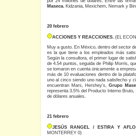
por 24 millones de dólares. Entre las fir
Maseca
, Kidzania, Mexichem, Nemark y Bin
20 febrero
ACCIONES Y REACCIONES.
(EL ECON
Muy a gusto. En México, dentro del sector de
es la que tiene a los empleados más sati
Según la consultora, el primer lugar de sati
de 4.54 puntos, seguida de Philip Morris, qu
se tomaron en cuenta únicamente a empresa
más de 10 evaluaciones dentro de la plataf
uno al cinco siendo uno nada satisfecho y c
encuentran Mars, Hershey's,
Grupo Mas
representa 3.5% del Producto Interno Bruto,
de dólares anuales.
21 febrero
JESÚS RANGEL / ESTIRA Y AFLO
MONTERREY 0)