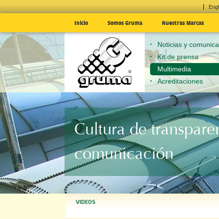
Engl
Inicio
Somos Gruma
Nuestras Marcas
Noticias y comunic
Kit de prensa
Multimedia
Acreditaciones
Cultura de transpare
comunicación
VIDEOS