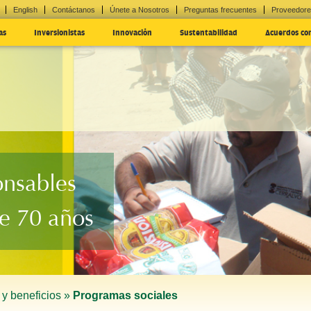
English
Contáctanos
Únete a Nosotros
Preguntas frecuentes
Proveedor
as
Inversionistas
Innovación
Sustentabilidad
Acuerdos co
onsables
e 70 años
y beneficios »
Programas sociales