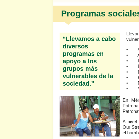
Programas sociale
Lleva
“Llevamos a cabo
vulne
diversos
•
programas en
• Art
apoyo a los
• Des
• Des
grupos más
• Di
vulnerables de la
• Ed
sociedad.”
• Me
• S
En Méx
Patrona
Patrona
A nivel
Our Str
el hamb