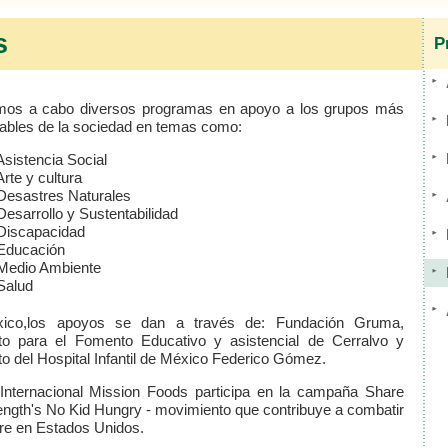
s
P
mos a cabo diversos programas en apoyo a los grupos más
rables de la sociedad en temas como:
Asistencia Social
e y cultura
astres Naturales
arrollo y Sustentabilidad
scapacidad
ucación
dio Ambiente
alud
ico,los apoyos se dan a través de: Fundación Gruma,
to para el Fomento Educativo y asistencial de Cerralvo y
to del Hospital Infantil de México Federico Gómez.
 Internacional Mission Foods participa en la campaña Share
ength's No Kid Hungry - movimiento que contribuye a combatir
re en Estados Unidos.