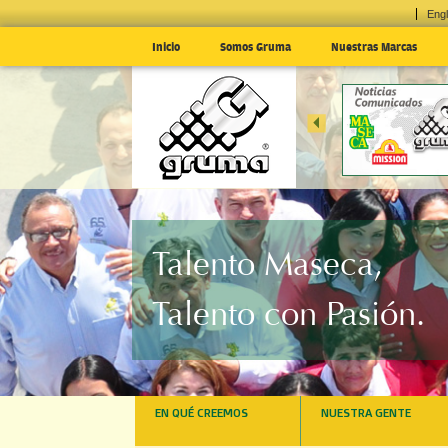
Engl
Inicio
Somos Gruma
Nuestras Marcas
EN EL 1T24; E
MÉXICO
... »
Talento Maseca,
Talento con Pasión.
EN QUÉ CREEMOS
NUESTRA GENTE